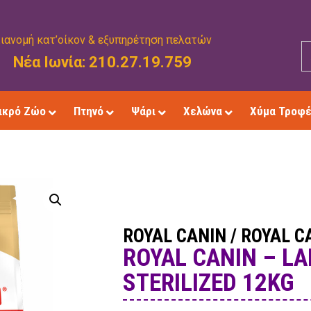
ιανομή κατ’οίκον & εξυπηρέτηση πελατών
Νέα Ιωνία: 210.27.19.759
ικρό Ζώο
Πτηνό
Ψάρι
Χελώνα
Χύμα Τροφ
ROYAL CANIN
/
ROYAL C
ROYAL CANIN – L
STERILIZED 12KG