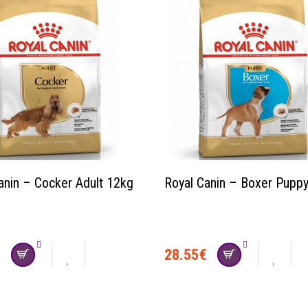
anin – Cocker Adult 12kg
Royal Canin – Boxer Pupp
€
28.55
€