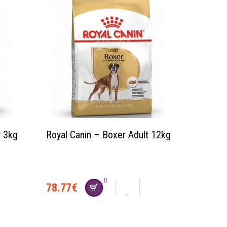
y 3kg
Royal Canin – Boxer Adult 12kg
78.77
€