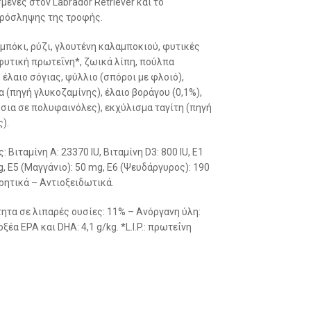
ένες στον Labrador Retriever και το
πρόσληψης της τροφής.
όκι, ρύζι, γλουτένη καλαμποκιού, φυτικές
φυτική πρωτεΐνη*, ζωικά λίπη, πούλπα
 έλαιο σόγιας, ψύλλιο (σπόροι με φλοιό),
(πηγή γλυκοζαμίνης), έλαιο βοράγου (0,1%),
σια σε πολυφαινόλες), εκχύλισμα ταγίτη (πηγή
).
Βιταμίνη A: 23370 IU, Βιταμίνη D3: 800 IU, E1
mg, E5 (Μαγγάνιο): 50 mg, E6 (Ψευδάργυρος): 190
ηρητικά – Αντιοξειδωτικά.
τα σε λιπαρές ουσίες: 11% – Ανόργανη ύλη:
έα EPA και DHA: 4,1 g/kg. *L.I.P.: πρωτεΐνη