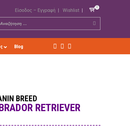
0
Είσοδος – Εγγραφή
Wishlist
ές
Blog
ANIN BREED
ABRADOR RETRIEVER