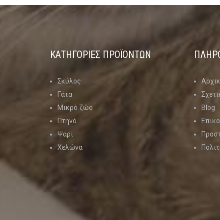
ΚΑΤΗΓΟΡΊΕΣ ΠΡΟΪΌΝΤΩΝ
ΠΛΗΡ
Σκύλος
Αρχι
Γάτα
Σχετι
Μικρό ζώο
Blog
Πτηνό
Επικο
Ψάρι
Προσ
Χελώνα
Πολιτ