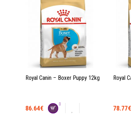
Royal Canin – Boxer Puppy 12kg
Royal C
86.64
€
78.77