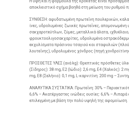
Η υφή και η φόρμουλα της κροκέτας είναι προσαρμοσμ
αποκλειστικό σχήμα βοηθά στη μείωση του ρυθμού 
ΣΥΝΘΕΣΗ: αφυδατωμένη πρωτεΐνη πουλερικών, καλαμπ
ίνες, υδρολυμένες ζωικές πρωτεΐνες, απομονωμένη 
σακχαροτεύτλων, ζύμες, μεταλλικά άλατα, ιχθυέλαιο,
φρουκτοολιγοσακχαρίτες, υδρολυμένα οστρακόδερμα 
εκχυλίσματα πράσινου τσαγιού και σταφυλιών (πλού
λουτεΐνης), υδρολυμένος χόνδρος (πηγή χονδροϊτίνης
ΠΡΟΣΘΕΤΕΣ ΥΛΕΣ (ανά kg): Θρεπτικές πρόσθετες ύλες: 
(Σίδηρος): 38 mg, E2 (Ιώδιο): 2,6 mg, E4 (Χαλκός): 2 
mg, E8 (Σελήνιο): 0,1 mg, L-καρνιτίνη: 200 mg – Συντ
ΑΝΑΛΥΤΙΚΑ ΣΥΣΤΑΤΙΚΑ: Πρωτεΐνη: 30% – Περιεκτικότη
6,6% – Ακατέργαστες ινώδεις ουσίες: 6,6% – Λιπαρά οξ
επιλεγμένη με βάση την πολύ υψηλή της αφομοίωση.