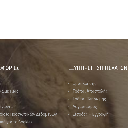
ΟΦΟΡΙΕΣ
ΕΞΥΠΗΡΕΤΗΣΗ ΠΕΛΑΤΩΝ
κή
Όροι Χρήσης
κά με εμάς
Τρόποι Αποστολής
Τρόποι Πληρωμής
ινωνία
Λογαριασμός
τασία Προσωπικών Δεδομένων
Είσοδος – Εγγραφή
ική για τα Cookies