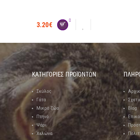
3.20
€
ΚΑΤΗΓΟΡΊΕΣ ΠΡΟΪΌΝΤΩΝ
ΠΛΗΡ
Σκύλος
Αρχι
Γάτα
Σχετι
Μικρό ζώο
Blog
Πτηνό
Επικο
Ψάρι
Προσ
Χελώνα
Πολιτ