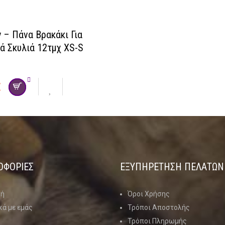
 – Πάνα Βρακάκι Για
ά Σκυλιά 12τμχ XS-S
€
ΟΦΟΡΙΕΣ
ΕΞΥΠΗΡΕΤΗΣΗ ΠΕΛΑΤΩΝ
κή
Όροι Χρήσης
κά με εμάς
Τρόποι Αποστολής
Τρόποι Πληρωμής