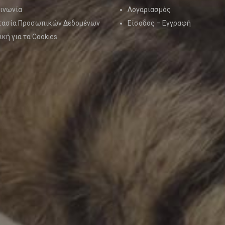
ινωνία
Λογαριασμός
τασία Προσωπικών Δεδομένων
Είσοδος – Εγγραφή
ική για τα Cookies