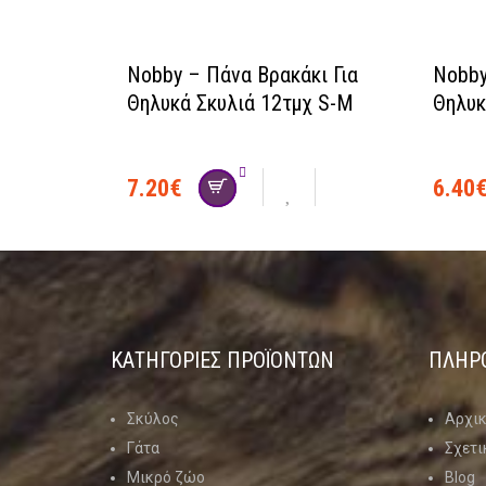
Nobby – Πάνα Βρακάκι Για
Nobby
Θηλυκά Σκυλιά 12τμχ S-M
Θηλυκ
7.20
€
6.40
ΚΑΤΗΓΟΡΊΕΣ ΠΡΟΪΌΝΤΩΝ
ΠΛΗΡ
Σκύλος
Αρχι
Γάτα
Σχετι
Μικρό ζώο
Blog