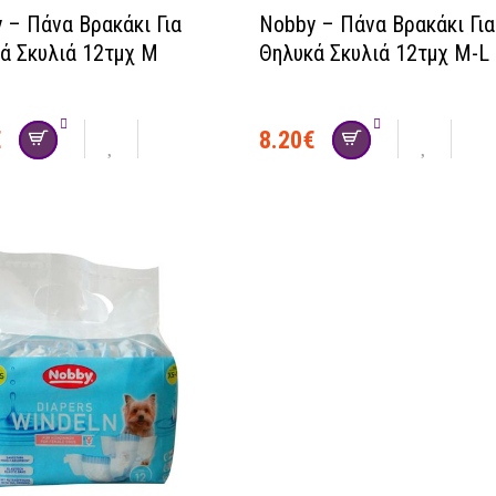
 – Πάνα Βρακάκι Για
Nobby – Πάνα Βρακάκι Για
ά Σκυλιά 12τμχ M
Θηλυκά Σκυλιά 12τμχ M-L
€
8.20
€