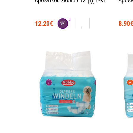
Αρσενικού Σκύλου 12τμχ L-XL
Αρσεν
12.20
€
8.90