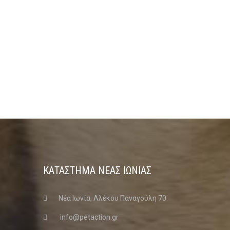
ΚΑΤΑΣΤΗΜΑ ΝΈΑΣ ΙΩΝΊΑΣ
Νέα Ιωνία, Αλέκου Παναγούλη 70
info@petaction.gr