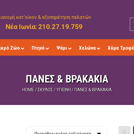
ιανομή κατ’οίκον & εξυπηρέτηση πελατών
Νέα Ιωνία: 210.27.19.759
ικρό Ζώο
Πτηνό
Ψάρι
Χελώνα
Χύμα Τροφ
ΠΆΝΕΣ & ΒΡΑΚΆΚΙΑ
HOME
/
ΣΚΎΛΟΣ
/
ΥΓΙΕΙΝΉ
/
ΠΆΝΕΣ & ΒΡΑΚΆΚΙΑ
Προκαθορισμένη ταξινόμηση