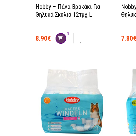
Nobby – Πάνα Βρακάκι Για
Nobby
Θηλυκά Σκυλιά 12τμχ L
Θηλυκ
8.90
€
7.80