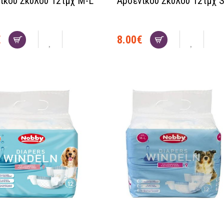
ικού Σκύλου 12τμχ M-L
Αρσενικού Σκύλου 12τμχ 
€
8.00
€