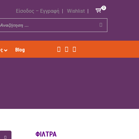
0
Είσοδος – Εγγραφή
Wishlist
ές
Blog
ΦΊΛΤΡΑ