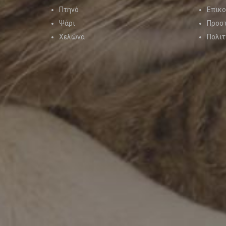
Πτηνό
Επικο
Ψάρι
Προσ
Χελώνα
Πολιτ