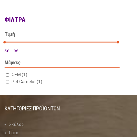
ΦΊΛΤΡΑ
Τιμή
5€
—
9€
Μάρκες
OEM
(1)
Pet Camelot
(1)
social
ΚΑΤΗΓΟΡΊΕΣ ΠΡΟΪΌΝΤΩΝ
Σκύλος
Γάτα