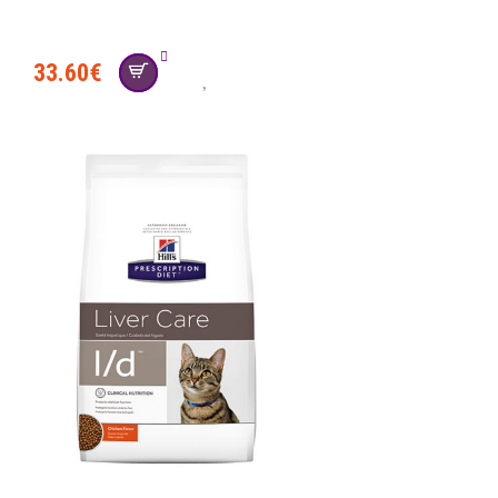
33.60
€