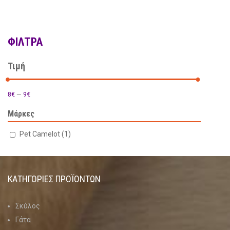
ΦΊΛΤΡΑ
Τιμή
8€
—
9€
Μάρκες
Pet Camelot
(1)
ΚΑΤΗΓΟΡΊΕΣ ΠΡΟΪΌΝΤΩΝ
Σκύλος
Γάτα