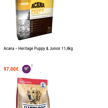
Acana – Heritage Puppy & Junior 11,4kg
97.00
€