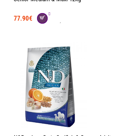
77.90
€