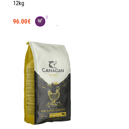
12kg
96.00
€