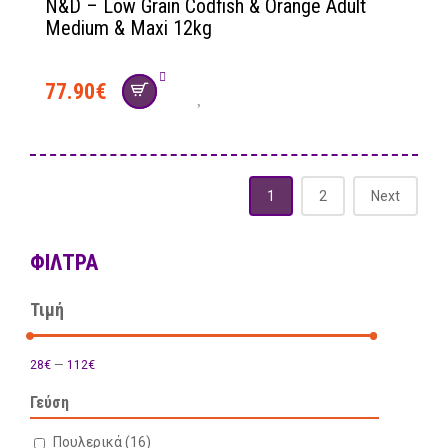
N&D – Low Grain Codfish & Orange Adult
Medium & Maxi 12kg
77.90
€
1
2
Next
ΦΊΛΤΡΑ
Τιμή
28€
—
112€
Γεύση
Πουλερικά
(16)