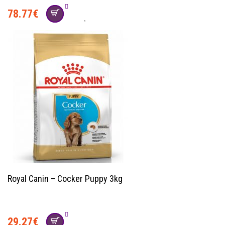
78.77
€
Royal Canin – Cocker Puppy 3kg
29.27
€