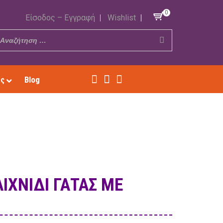
0
Είσοδος – Εγγραφή
Wishlist
ές
Blog
ΙΧΝΊΔΙ ΓΆΤΑΣ ΜΕ