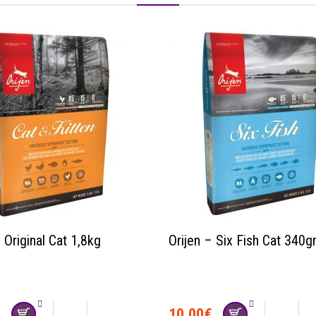
 Original Cat 1,8kg
Orijen – Six Fish Cat 340g
€
10.00
€