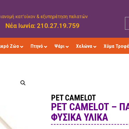
ιανομή κατ’οίκον & εξυπηρέτηση πελατών
Νέα Ιωνία: 210.27.19.759
ικρό Ζώο
Πτηνό
Ψάρι
Χελώνα
Χύμα Τροφ
PET CAMELOT
PET CAMELOT – ΠΑ
ΦΥΣΙΚΆ ΥΛΙΚΆ