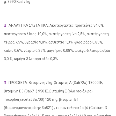
g. 3990 Kcal / kg
ΑΝΑΛΥΤΙΚΑ ΣΥΣΤΑΤΙΚΑ: Ακατέργαστες πρωτεΐνες 34,0%,
ακατέργαστο λίπος 19,0%, ακατέργαστη ίνα 2,5%, ακατέργαστη
τέφρα 7,5%, υγρασία 9,0%, ασβέστιο 1,3%, φωσφόρο 0,85%,
κάλιο 0,6%, νάτριο 0,35%, μαγνήσιο 0,08%, ωμέγα-6 λιπαρά οξέα
3,0 %, ωμέγα-3 λιπαρά οξέα 0,3%
ΠΡΟΣΘΕΤΑ:
Βιταμίνες / kg: βιταμίνη Α (3a672a) 18000 IE,
βιταμίνη D3 (3a671) 950 IE, βιταμίνη Ε (όλα rac-άλφα-
Tocopheryacetat 3a700) 120 mg, βιταμίνη Β1
(θιαμινομονονατρίτης 3a821) , το παντοθενικό οξύ (Calcium-D-