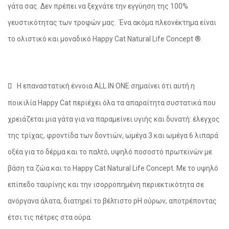
γάτα σας.
Δεν πρέπει να ξεχνάτε την εγγύηση της 100%
γευστικότητας των τροφών μας.
Ένα ακόμα πλεονέκτημα είναι
το ολιστικό και μοναδικό Happy Cat Natural Life Concept ®.
Η επαναστατική έννοια ALL IN ONE σημαίνει ότι αυτή η
ποικιλία Happy Cat περιέχει όλα τα απαραίτητα συστατικά που
χρειάζεται μια γάτα για να παραμείνει υγιής και δυνατή: έλεγχος
της τρίχας, φροντίδα των δοντιών, ωμέγα 3 και ωμέγα 6 λιπαρά
οξέα για το δέρμα και το παλτό,
υψηλό ποσοστό πρωτεϊνών με
βάση τα ζώα και το Happy Cat Natural Life Concept.
Με το υψηλό
επίπεδο ταυρίνης και την ισορροπημένη περιεκτικότητα σε
ανόργανα άλατα, διατηρεί το βέλτιστο pH ούρων, αποτρέποντας
έτσι τις πέτρες στα ούρα.