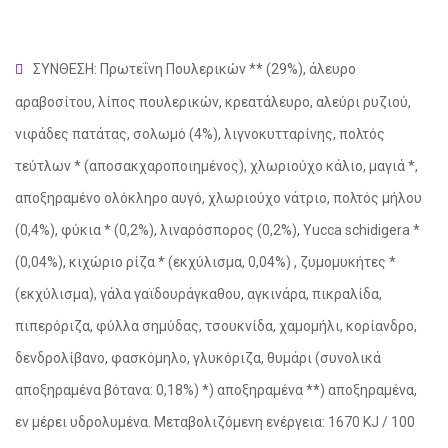
ΣΥΝΘΕΣΗ: Π
ρωτεΐνη Πουλερικών ** (29%), άλευρο
αραβοσίτου, λίπος πουλερικών, κρεατάλευρο, αλεύρι ρυζιού,
νιφάδες πατάτας, σολωμό (4%), λιγνοκυτταρίνης, πολτός
τεύτλων * (αποσακχαροποιημένος), χλωριούχο κάλιο, μαγιά *,
αποξηραμένο ολόκληρο αυγό,
χλωριούχο νάτριο, πολτός μήλου
(0,4%), φύκια * (0,2%), λιναρόσπορος (0,2%), Yucca schidigera *
(0,04%), κιχώριο ρίζα * (εκχύλισμα, 0,04%)
, ζυμομυκήτες *
(εκχύλισμα), γάλα γαϊδουράγκαθου, αγκινάρα, πικραλίδα,
πιπερόριζα, φύλλα σημύδας, τσουκνίδα, χαμομήλι, κορίανδρο,
δενδρολίβανο, φασκόμηλο, γλυκόριζα, θυμάρι (συνολικά
αποξηραμένα βότανα: 0,18%)
*) αποξηραμένα **) αποξηραμένα,
εν μέρει υδρολυμένα. Μεταβολιζόμενη ενέργεια: 1670 KJ / 100