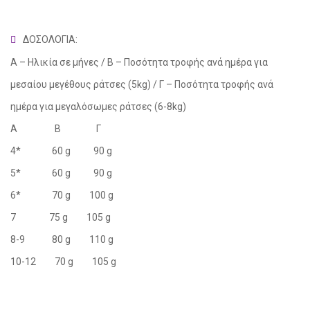
ΔΟΣΟΛΟΓΙΑ:
Α – Ηλικία σε μήνες / Β – Ποσότητα τροφής ανά ημέρα για
μεσαίου μεγέθους ράτσες (5kg) / Γ – Ποσότητα τροφής ανά
ημέρα για μεγαλόσωμες ράτσες (6-8kg)
Α Β Γ
4* 60 g 90 g
5* 60 g 90 g
6* 70 g 100 g
7 75 g 105 g
8-9 80 g 110 g
10-12 70 g 105 g