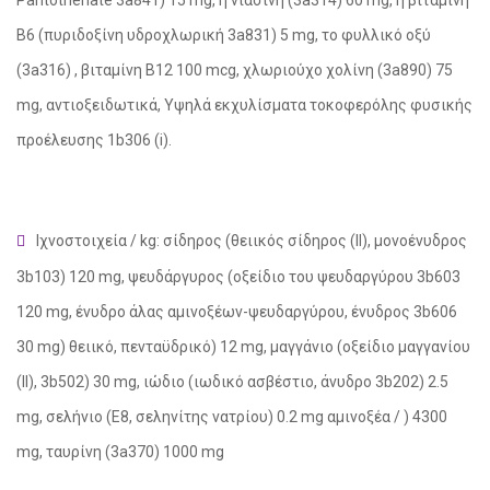
Pantothenate 3a841) 15 mg, η νιασίνη (3a314) 60 mg, η βιταμίνη
Β6 (πυριδοξίνη υδροχλωρική 3a831) 5 mg, το φυλλικό οξύ
(3a316) , βιταμίνη Β12 100 mcg, χλωριούχο χολίνη (3a890) 75
mg, αντιοξειδωτικά, Υψηλά εκχυλίσματα τοκοφερόλης φυσικής
προέλευσης 1b306 (i).
Ιχνοστοιχεία / kg: σίδηρος (θειικός σίδηρος (II), μονοένυδρος
3b103) 120 mg, ψευδάργυρος (οξείδιο του ψευδαργύρου 3b603
120 mg, ένυδρο άλας αμινοξέων-ψευδαργύρου, ένυδρος 3b606
30 mg) θειικό, πενταϋδρικό) 12 mg, μαγγάνιο (οξείδιο μαγγανίου
(ΙΙ), 3b502) 30 mg, ιώδιο (ιωδικό ασβέστιο, άνυδρο 3b202) 2.5
mg, σελήνιο (E8, σεληνίτης νατρίου) 0.2 mg αμινοξέα / ) 4300
mg, ταυρίνη (3a370) 1000 mg