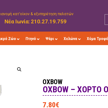
ιανομή κατ’οίκον & εξυπηρέτηση πελατών
Νέα Ιωνία: 210.27.19.759
ικρό Ζώο
Πτηνό
Ψάρι
Χελώνα
Χύμα Τροφ
OXBOW
OXBOW – ΧΟΡΤΟ 
7.80
€