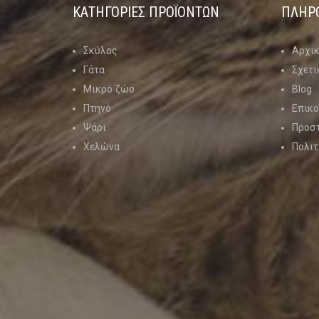
ΚΑΤΗΓΟΡΊΕΣ ΠΡΟΪΌΝΤΩΝ
ΠΛΗΡ
Σκύλος
Αρχι
Γάτα
Σχετι
Μικρό ζώο
Blog
Πτηνό
Επικο
Ψάρι
Προσ
Χελώνα
Πολιτ