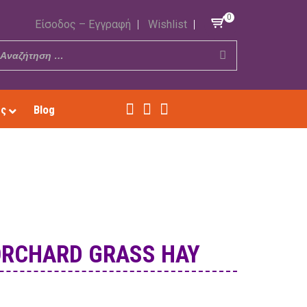
0
Είσοδος – Εγγραφή
Wishlist
ές
Blog
ORCHARD GRASS HAY