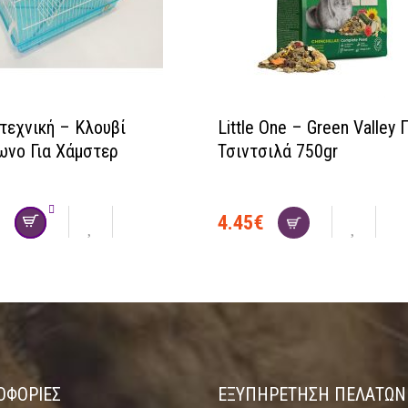
τεχνική – Κλουβί
Little One – Green Valley Γ
ωνο Για Χάμστερ
Τσιντσιλά 750gr
€
4.45
€
ΟΦΟΡΙΕΣ
ΕΞΥΠΗΡΕΤΗΣΗ ΠΕΛΑΤΩΝ