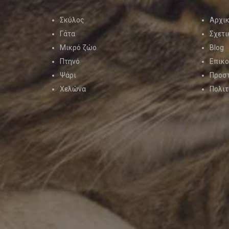
Σκύλος
Αρχι
Γάτα
Σχετι
Μικρό ζώο
Blog
Πτηνό
Επικο
Ψάρι
Προσ
Χελώνα
Πολιτ