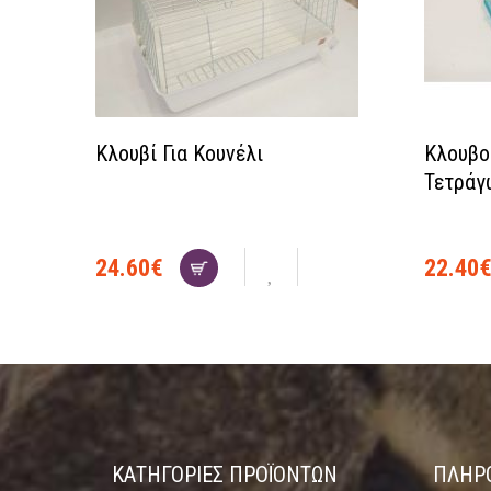
Κλουβί Για Κουνέλι
Κλουβο
Τετράγ
24.60
€
22.40
ΚΑΤΗΓΟΡΊΕΣ ΠΡΟΪΌΝΤΩΝ
ΠΛΗΡ