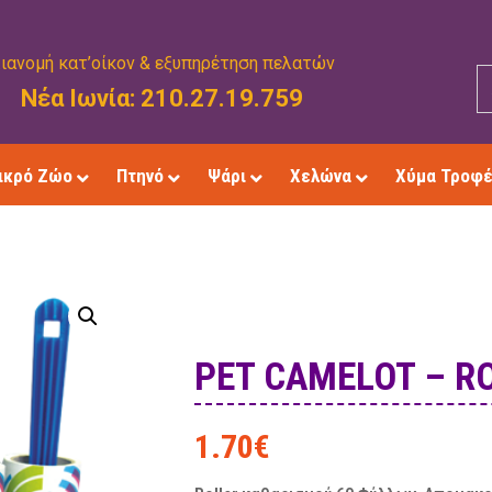
ιανομή κατ’οίκον & εξυπηρέτηση πελατών
Νέα Ιωνία: 210.27.19.759
ικρό Ζώο
Πτηνό
Ψάρι
Χελώνα
Χύμα Τροφ
PET CAMELOT – R
1.70
€