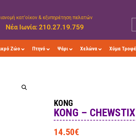
ιανομή κατ’οίκον & εξυπηρέτηση πελατών
Νέα Ιωνία: 210.27.19.759
ικρό Ζώο
Πτηνό
Ψάρι
Χελώνα
Χύμα Τροφ
KONG
KONG – CHEWSTIX
14.50
€