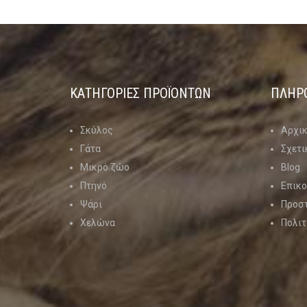
ΚΑΤΗΓΟΡΊΕΣ ΠΡΟΪΌΝΤΩΝ
ΠΛΗΡ
Σκύλος
Αρχι
Γάτα
Σχετι
Μικρό ζώο
Blog
Πτηνό
Επικο
Ψάρι
Προσ
Χελώνα
Πολιτ