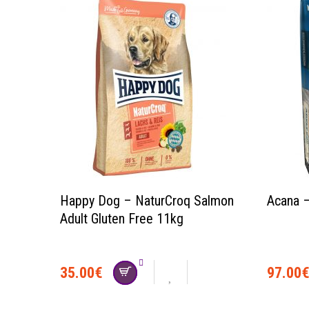
Happy Dog – NaturCroq Salmon
Acana –
Adult Gluten Free 11kg
35.00
€
97.00