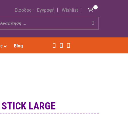
0
Είσοδος – Εγγραφή
Wishlist
ές
Blog
 STICK LARGE