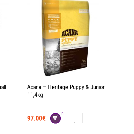
all
Acana – Heritage Puppy & Junior
11,4kg
97.00
€