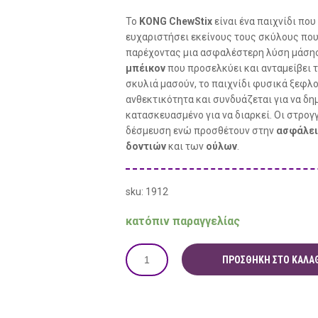
Το
KONG ChewStix
είναι ένα παιχνίδι που
ευχαριστήσει εκείνους τους σκύλους που
παρέχοντας μια ασφαλέστερη λύση μάσησ
μπέικον
που προσελκύει και ανταμείβει
σκυλιά μασούν, το παιχνίδι φυσικά ξεφλο
ανθεκτικότητα και συνδυάζεται για να δη
κατασκευασμένο για να διαρκεί. Οι στρογ
δέσμευση ενώ προσθέτουν στην
ασφάλει
δοντιών
και των
ούλων
.
sku: 1912
κατόπιν παραγγελίας
ΠΡΟΣΘΉΚΗ ΣΤΟ ΚΑΛΆΘ