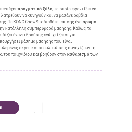
 περιέχει
πραγματικό ξύλο
, το οποίο φροντίζει να
 λατρεύουν να κυνηγούν και να μασάνε ραβδιά
ης. Το KONG ChewStix διαθέτει επίσης ένα
άρωμα
 την κατάλληλη συμπεριφορά μάσησης. Καθώς τα
υδίζει έναντι θραύσης ενώ χτίζεται για
μιουργήσει μάσημα μάσησης που είναι
γυλεμένες άκρες και οι αυλακώσεις συνεχίζουν τη
α
του παιχνιδιού και βοηθούν στον
καθαρισμό
των
Ι