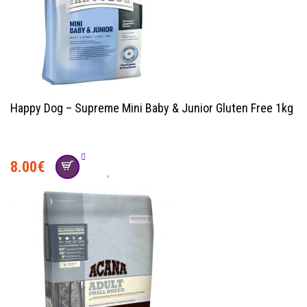
Happy Dog – Supreme Mini Baby & Junior Gluten Free 1kg
8.00
€