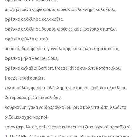
αποξηραμένα καφέ φύκια, φρέσκια ολόκληρη κολοκύθα,
φρέσκα ολόκληρα κολοκύθια,
φρέσκα ολόκληρα δαυκία, φρέσκο kale, φρέσκο σπανάκι,
φρέσκα φύλλα φυτού
μουστάρδας, φρέσκα γογγύλια, φρέσκα ολόκληρα καρότα,
φρέσκα μήλα Red Delicious,
φρέσκα αχλάδια Bartlett, freeze-dried συκώτι κοτόπουλου,
freeze-dried συκώτι
γαλοπούλας, φρέσκα ολόκληρα κράνμπερι, φρέσκα ολόκληρα
βατόμουρα, ρίζα πικραλίδας,
κουρκούμη, γάλα γαϊδουράγκαθου, ρίζα κολλιτσίδας, λεβάντα,
ρίζα μολόχας, καρποί
τριανταφυλλιάς, enterococcus faecium (ζωοτεχνικό πρόσθετο).
ΠΡΟΣΘΕΤΑ: Χηλικός Ψευδάργυρος. Βιταμίνη Ε (συντηρητικό).