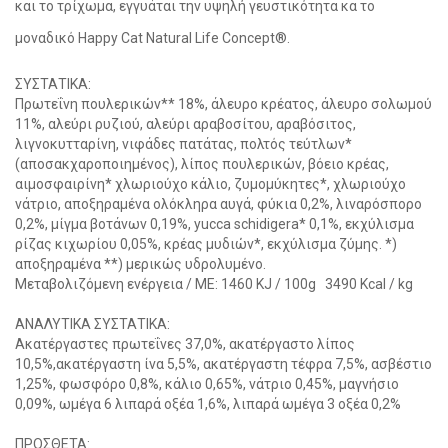
και το τρίχωμα, εγγυάται την υψηλή γευστικότητα κα το
μοναδικό Happy Cat Natural Life Concept®.
ΣΥΣΤΑΤΙΚΑ:
Πρωτεΐνη πουλερικών** 18%, άλευρο κρέατος, άλευρο σολωμού
11%, αλεύρι ρυζιού, αλεύρι αραβοσίτου, αραβόσιτος,
λιγνοκυτταρίνη, νιφάδες πατάτας, πολτός τεύτλων*
(αποσακχαροποιημένος), λίπος πουλερικών, βόειο κρέας,
αιμοσφαιρίνη* χλωριούχο κάλιο, ζυμομύκητες*, χλωριούχο
νάτριο, αποξηραμένα ολόκληρα αυγά, φύκια 0,2%, λιναρόσπορο
0,2%, μίγμα βοτάνων 0,19%, yucca schidigera* 0,1%, εκχύλισμα
ρίζας κιχωρίου 0,05%, κρέας μυδιών*, εκχύλισμα ζύμης. *)
αποξηραμένα **) μερικώς υδρολυμένο.
Μεταβολιζόμενη ενέργεια / ΜΕ: 1460 KJ / 100g 3490 Kcal / kg
ΑΝΑΛΥΤΙΚΑ ΣΥΣΤΑΤΙΚΑ:
Ακατέργαστες πρωτεΐνες 37,0%, ακατέργαστο λίπος
10,5%,ακατέργαστη ίνα 5,5%, ακατέργαστη τέφρα 7,5%, ασβέστιο
1,25%, φωσφόρο 0,8%, κάλιο 0,65%, νάτριο 0,45%, μαγνήσιο
0,09%, ωμέγα 6 λιπαρά οξέα 1,6%, λιπαρά ωμέγα 3 οξέα 0,2%
ΠΡΟΣΘΕΤΑ: