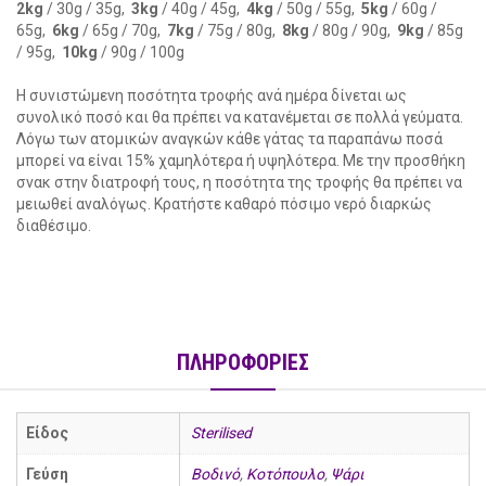
2kg
/ 30g / 35g,
3kg
/ 40g / 45g,
4kg
/ 50g / 55g,
5kg
/ 60g /
65g,
6kg
/ 65g / 70g,
7kg
/ 75g / 80g,
8kg
/ 80g / 90g,
9kg
/ 85g
/ 95g,
10kg
/ 90g / 100g
Η συνιστώμενη ποσότητα τροφής ανά ημέρα δίνεται ως
συνολικό ποσό και θα πρέπει να κατανέμεται σε πολλά γεύματα.
Λόγω των ατομικών αναγκών κάθε γάτας τα παραπάνω ποσά
μπορεί να είναι 15% χαμηλότερα ή υψηλότερα. Με την προσθήκη
σνακ στην διατροφή τους, η ποσότητα της τροφής θα πρέπει να
μειωθεί αναλόγως. Κρατήστε καθαρό πόσιμο νερό διαρκώς
διαθέσιμο.
ΠΛΗΡΟΦΟΡΙΕΣ
Είδος
Sterilised
Γεύση
Βοδινό
,
Κοτόπουλο
,
Ψάρι