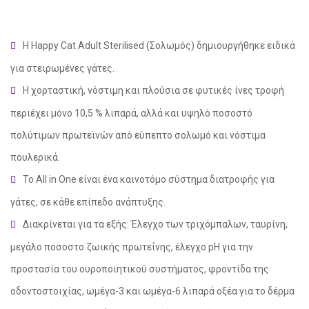
Η Happy Cat Adult Sterilised (Σολωμός) δημιουργήθηκε ειδικά
για στειρωμένες γάτες.
Η χορταστική, νόστιμη και πλούσια σε φυτικές ίνες τροφή
περιέχει μόνο 10,5 % λιπαρά, αλλά και υψηλό ποσοστό
πολύτιμων πρωτεϊνών από εύπεπτο σολωμό και νόστιμα
πουλερικά.
Το All in One είναι ένα καινοτόμο σύστημα διατροφής για
γάτες, σε κάθε επίπεδο ανάπτυξης.
Διακρίνεται για τα εξής: Έλεγχο των τριχόμπαλων, ταυρίνη,
social
μεγάλο ποσοστο ζωικής πρωτεΐνης, έλεγχο pH για την
προστασία του ουροποιητικού συστήματος, φροντίδα της
οδοντοστοιχίας, ωμέγα-3 και ωμέγα-6 λιπαρά οξέα για το δέρμα