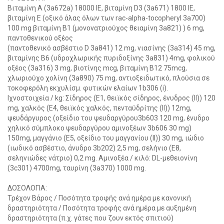
Βιταμίνη Α (3a672a) 18000 IE, βιταμίνη D3 (3a671) 1800 IE,
βιταμίνη Ε (οξικό άλας όλων των rac-alpha-tocopheryl 3a700)
100 mg βιταμίνη B1 (μονονατριούχος θειαμίνη 3a821) ) 6 mg,
παντοθενικού οξέος
(παντοθενικό ασβέστιο D 3a841) 12 mg, νιασίνης (3a314) 45 mg,
βιταμίνης Β6 (υδροχλωρικής πυριδοξίνης 3a831) 4mg, φολικού
οξέος (3a316) 3 mg, βιοτίνης mcg, βιταμίνη Β12 75mcg,
χλωριούχο χολίνη (3a890) 75 mg, αντιοξειδωτικό, πλούσια σε
τοκοφερόλη εκχυλίσμ. φυτικών ελαίων 1b306 (i).
Ιχνοστοιχεία / kg: Σίδηρος (E1, θειϊκός σίδηρος, ένυδρος (ΙΙ)) 120
mg, χαλκός (E4, θειϊκός χαλκός, πενταϋδρίτης (II)) 12mg,
ψευδάργυρος (οξείδιο του ψευδαργύρου3b603 120 mg, ένυδρο
χηλικό σύμπλοκο ψευδαργύρου αμινοξέων 3b606 30 mg)
150mg, μαγγάνιο (E5, οξείδιο του μαγγανίου (II)) 30 mg, ιώδιο
(ιωδικό ασβέστιο, άνυδρο 3b202) 2,5 mg, σελήνιο (E8,
σεληνιώδες νάτριο) 0,2 mg. Αμινοξέα / κιλό: DL-μεθειονίνη
(3c301) 4700mg, ταυρίνη (3a370) 1000 mg.
ΔΟΣΟΛΟΓΙΑ:
Τρέχον Βάρος / Ποσότητα τροφής ανά ημέρα με κανονική
δραστηριότητα / Ποσότητα τροφής ανά ημέρα με αυξημένη
δραστηριότητα (π.χ. γάτες που ζουν εκτός σπιτιού)