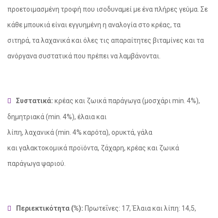
προετοιμασμένη τροφή που ισοδυναμεί με
ένα πλήρες γεύμα
.
Σε
κάθε
μπουκιά
είναι εγγυημένη η αναλογία
στο κρέας
, τα
σιτηρά,
τα λαχανικά
και
όλες τις απαραίτητες βιταμίνες
και τα
ανόργανα συστατικά
που πρέπει να λαμβάνονται
.
Συστατικά:
κρέας
και
ζωικά παράγωγα
(μοσχάρι
min
.
4
%),
δ
ημητριακά (
min
. 4%), έλαια και
λίπη, λαχανικά (
min
. 4% καρότα), ορυκτά, γάλα
και γαλακτοκομικά προϊόντα, ζάχαρη, κρέας και ζωικά
social
παράγωγα ψαριού.
Περιεκτικότητα (%):
Πρωτεΐνες: 17, Έλαια και λίπη: 14,5,