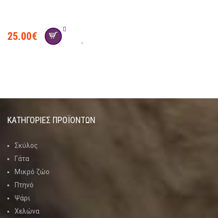
25.00
€
ΚΑΤΗΓΟΡΊΕΣ ΠΡΟΪΌΝΤΩΝ
Σκύλος
Γάτα
Μικρό ζώο
Πτηνό
Ψάρι
Χελώνα