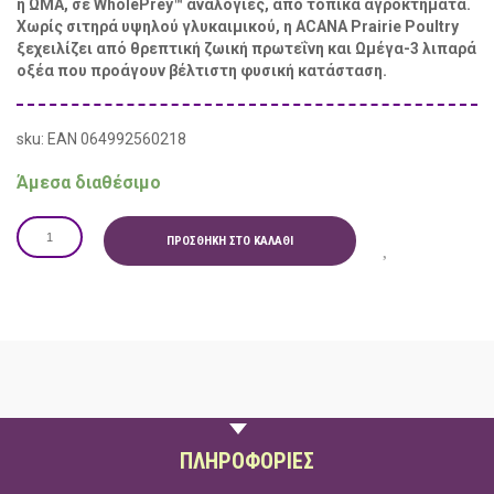
ή ΩΜΑ, σε WholePrey™ αναλογίες, από τοπικά αγροκτήματα.
Χωρίς σιτηρά υψηλού γλυκαιμικού, η ACANA Prairie Poultry
ξεχειλίζει από θρεπτική ζωική πρωτεΐνη και Ωμέγα-3 λιπαρά
οξέα που προάγουν βέλτιστη φυσική κατάσταση.
sku: EAN 064992560218
Άμεσα διαθέσιμο
ΠΡΟΣΘΉΚΗ ΣΤΟ ΚΑΛΆΘΙ
ΠΕΡΙΓΡΑΦΗ
ΠΛΗΡΟΦΟΡΙΕΣ