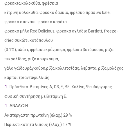
φρέσκια κολοκύθα, φρέσκια
κίτρινη κολοκύθα, φρέσκα δαυκία, φρέσκο πράσινο kale,
φρέσκο σπανάκι, φρέσκα καρότα,
φρέσκα μήλα Red Delicious, φρέσκα αχλάδια Bartlett, freeze-
dried συκώτι κοτόπουλου
(0.1%), αλάτι, φρέσκα κράνμπερι, φρέσκα βατόμουρα, ρίζα
πικραλίδας, ρίζα κουρκουμά,
γάλα γαϊδουράγκαθου,ρίζα κολλιτσίδας, λεβάντα, ρίζα μολόχας,
καρποί τριανταφυλλιάς.
Πρόσθετα: Βιταμίνες A, D3, E, B5, Χολίνη, Ψευδάργυρος.
Φυσική συντήρηση με Βιταμίνη E.
ΑΝΑΛΥΣΗ
Ακατέργαστη πρωτεΐνη (ελαχ.) 29 %
Περιεκτικότητα λίπους (ελαχ.) 17 %