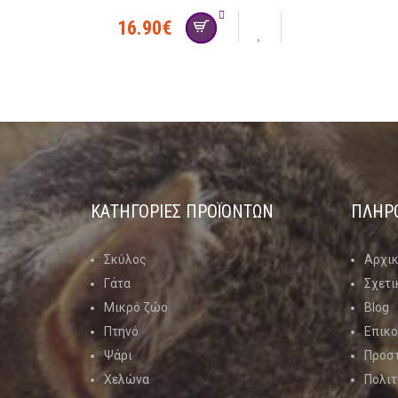
16.90
€
ΚΑΤΗΓΟΡΊΕΣ ΠΡΟΪΌΝΤΩΝ
ΠΛΗΡ
Σκύλος
Αρχι
Γάτα
Σχετι
Μικρό ζώο
Blog
Πτηνό
Επικο
Ψάρι
Προσ
Χελώνα
Πολιτ