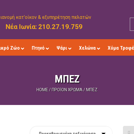
ιανομή κατ’οίκον & εξυπηρέτηση πελατών
Νέα Ιωνία: 210.27.19.759
ικρό Ζώο
Πτηνό
Ψάρι
Χελώνα
Χύμα Τροφ
ΜΠΕΖ
HOME
/
ΠΡΟΪΌΝ ΧΡΏΜΑ
/
ΜΠΕΖ
Προκαθορισμένη ταξινόμηση