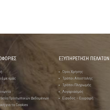
ΟΦΟΡΙΕΣ
ΕΞΥΠΗΡΕΤΗΣΗ ΠΕΛΑΤΩΝ
κή
Όροι Χρήσης
κά με εμάς
Τρόποι Αποστολής
Τρόποι Πληρωμής
ινωνία
Λογαριασμός
τασία Προσωπικών Δεδομένων
Είσοδος – Εγγραφή
ική για τα Cookies