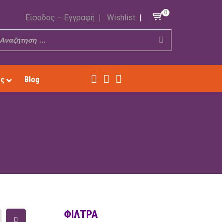
0
Είσοδος – Εγγραφή
Wishlist
ές
Blog
ΦΊΛΤΡΑ