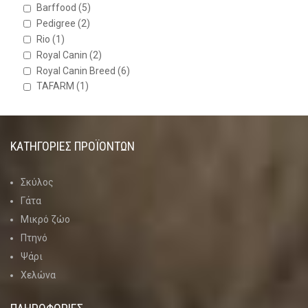
Barffood
(5)
Pedigree
(2)
Rio
(1)
Royal Canin
(2)
Royal Canin Breed
(6)
TAFARM
(1)
ΚΑΤΗΓΟΡΊΕΣ ΠΡΟΪΌΝΤΩΝ
Σκύλος
Γάτα
Μικρό ζώο
Πτηνό
Ψάρι
Χελώνα