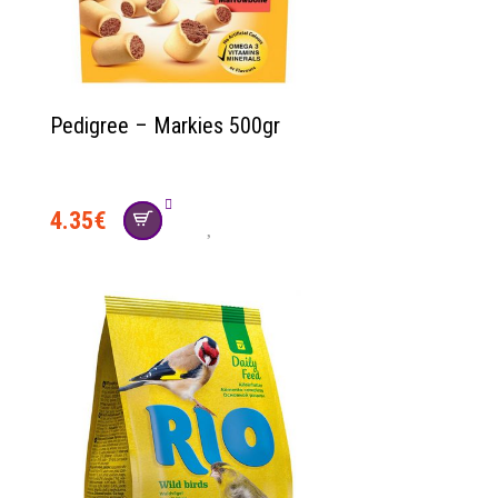
Pedigree – Markies 500gr
4.35
€