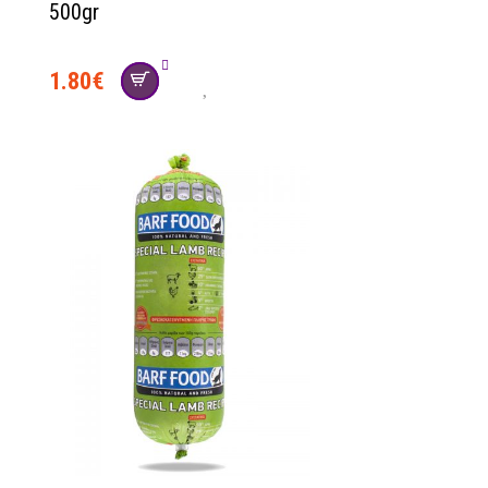
500gr
1.80
€