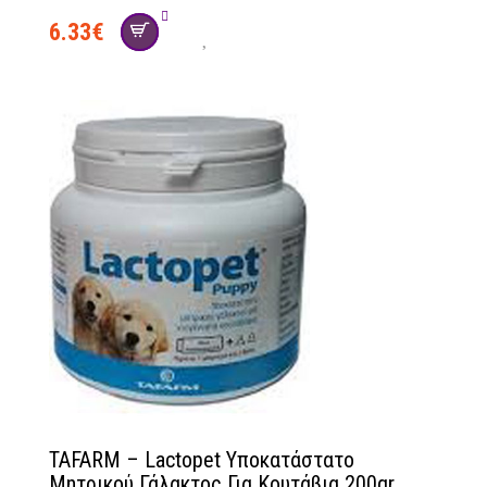
6.33
€
TAFARM – Lactopet Υποκατάστατο
Μητρικού Γάλακτος Για Κουτάβια 200gr