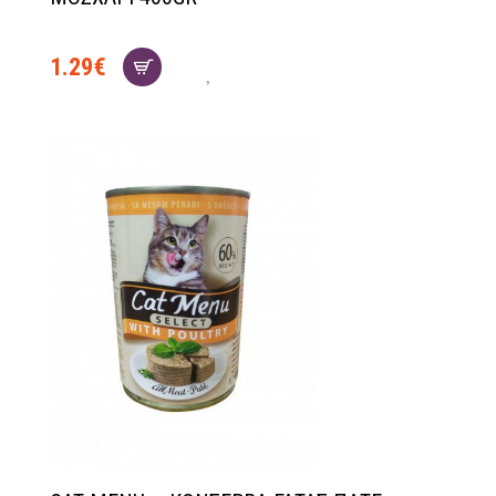
1.29
€