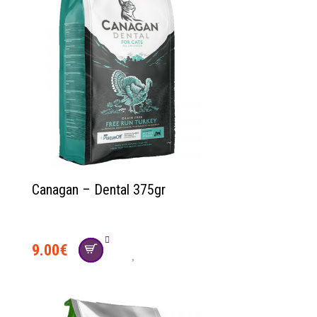
Canagan – Dental 375gr
9.00
€