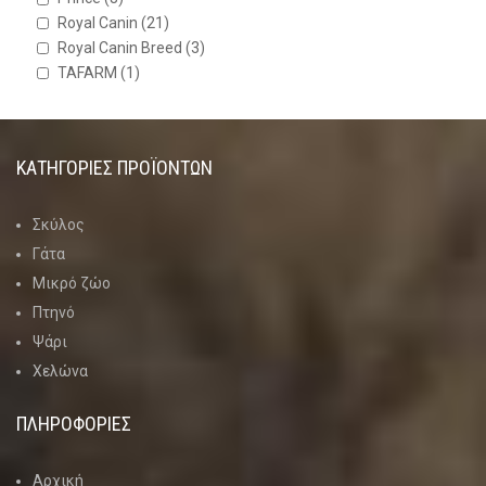
Royal Canin
(21)
Royal Canin Breed
(3)
TAFARM
(1)
ΚΑΤΗΓΟΡΊΕΣ ΠΡΟΪΌΝΤΩΝ
Σκύλος
Γάτα
Μικρό ζώο
Πτηνό
Ψάρι
Χελώνα
ΠΛΗΡΟΦΟΡΙΕΣ
Αρχική