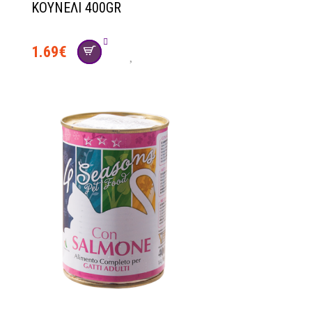
ΚΟΥΝΕΛΙ 400GR
1.69
€