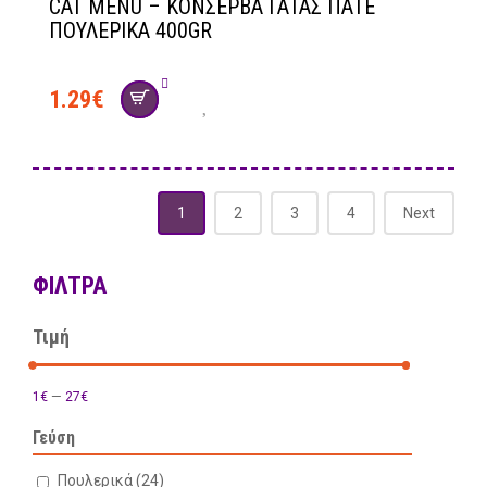
CAT MENU – ΚΟΝΣΕΡΒΑ ΓΑΤΑΣ ΠΑΤΕ
ΠΟΥΛΕΡΙΚΑ 400GR
1.29
€
1
2
3
4
Next
ΦΊΛΤΡΑ
Τιμή
1€
—
27€
Γεύση
Πουλερικά
(24)