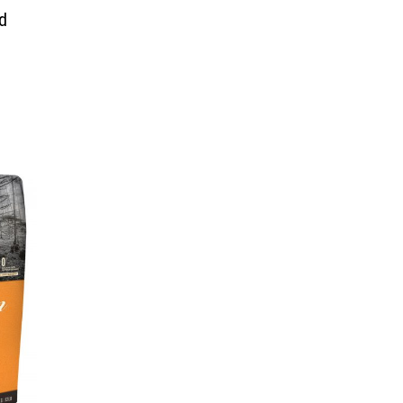
d
social