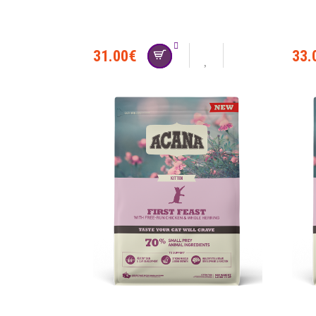
31.00
€
33.