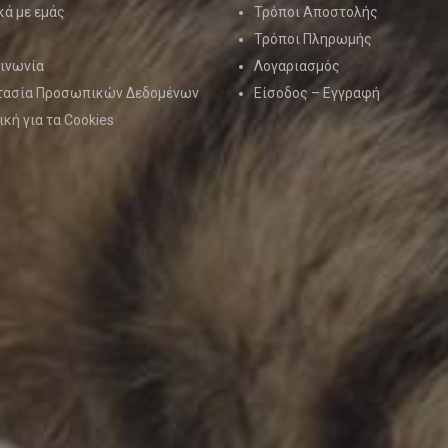
κά με εμάς
Τρόποι Αποστολής
Τρόποι Πληρωμής
ινωνία
Λογαριασμός
τασία Προσωπικών Δεδομένων
Είσοδος – Εγγραφή
ική για τα Cookies