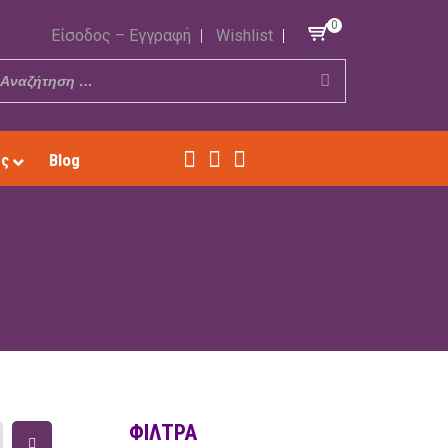
0
Είσοδος – Εγγραφή
Wishlist
ές
Blog
ΦΊΛΤΡΑ