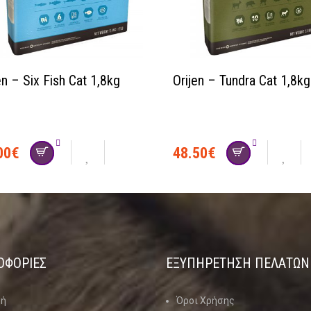
en – Six Fish Cat 1,8kg
Orijen – Tundra Cat 1,8kg
00
€
48.50
€
ΟΦΟΡΙΕΣ
ΕΞΥΠΗΡΕΤΗΣΗ ΠΕΛΑΤΩΝ
κή
Όροι Χρήσης