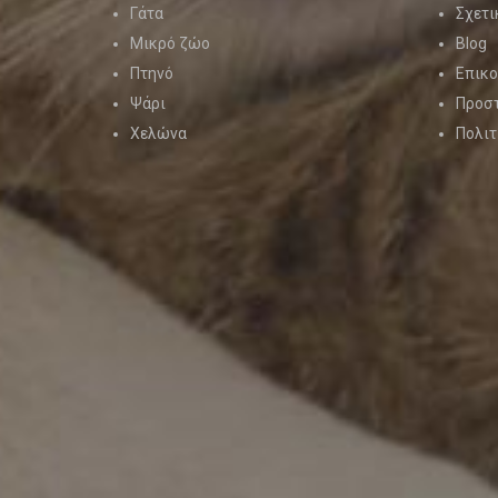
Γάτα
Σχετι
Μικρό ζώο
Blog
Πτηνό
Επικο
Ψάρι
Προσ
Χελώνα
Πολιτ