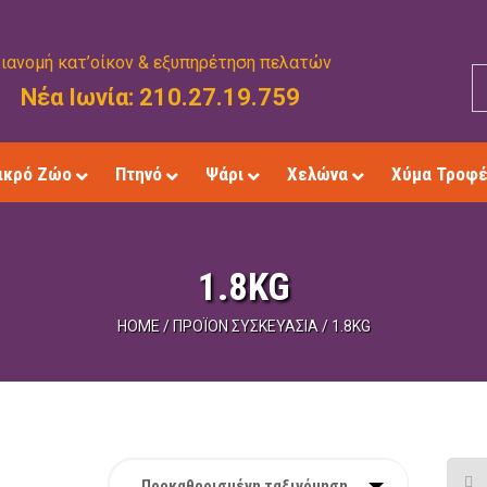
ιανομή κατ’οίκον & εξυπηρέτηση πελατών
Νέα Ιωνία: 210.27.19.759
ικρό Ζώο
Πτηνό
Ψάρι
Χελώνα
Χύμα Τροφ
1.8KG
HOME
/
ΠΡΟΪΌΝ ΣΥΣΚΕΥΑΣΊΑ
/
1.8KG
Προκαθορισμένη ταξινόμηση