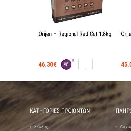
Orijen – Regional Red Cat 1,8kg
Orij
46.30
€
45.
ΚΑΤΗΓΟΡΊΕΣ ΠΡΟΪΌΝΤΩΝ
ΠΛΗΡ
Σκύλος
Αρχι