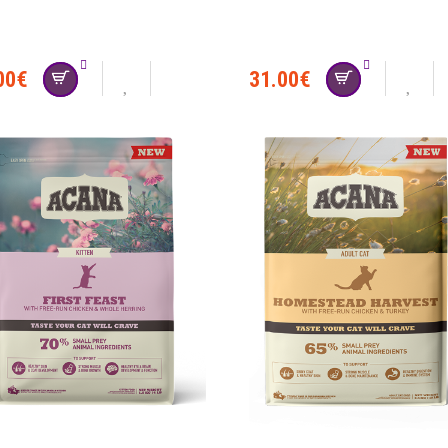
00
€
31.00
€