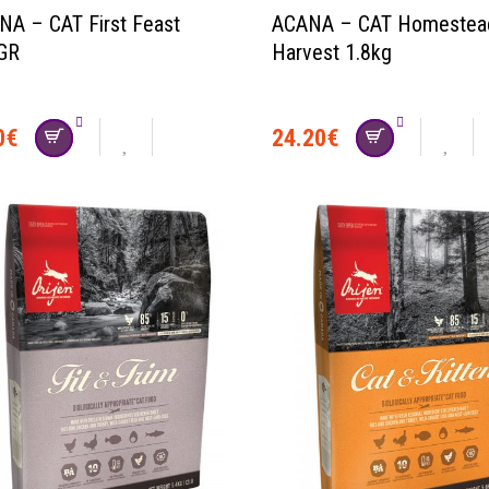
NA – CAT First Feast
ACANA – CAT Homestea
GR
Harvest 1.8kg
0
€
24.20
€