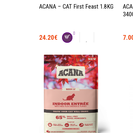
ACANA – CAT First Feast 1.8KG
ACA
340
24.20
€
7.0