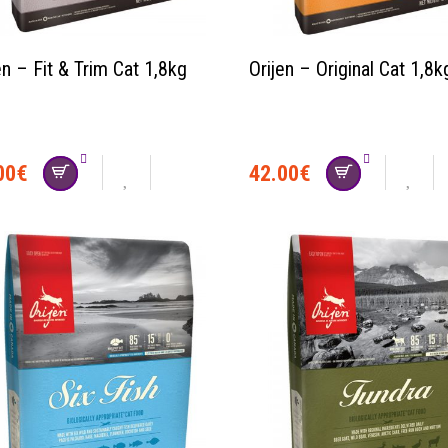
en – Fit & Trim Cat 1,8kg
Orijen – Original Cat 1,8k
00
€
42.00
€