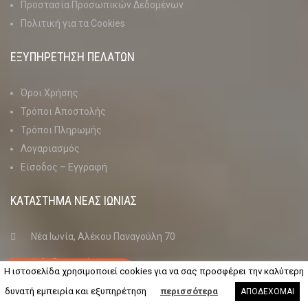
Προστασία Προσωπικών Δεδομένων
Πολιτική για τα Cookies
ΕΞΥΠΗΡΕΤΗΣΗ ΠΕΛΑΤΩΝ
Όροι Χρήσης
Τρόποι Αποστολής
Τρόποι Πληρωμής
Λογαριασμός
Είσοδος – Εγγραφή
ΚΑΤΑΣΤΗΜΑ ΝΈΑΣ ΙΩΝΊΑΣ
Νέα Ιωνία, Αλέκου Παναγούλη 70
info@petaction.gr
+30 210 27 19 759
H ιστοσελίδα χρησιμοποιεί cookies για να σας προσφέρει την καλύτερη
210 27 19 759
δυνατή εμπειρία και εξυπηρέτηση
περισσότερα
ΑΠΟΔΕΧΟΜΑΙ