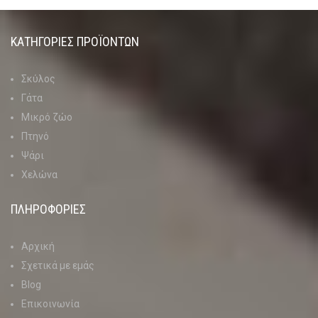
ΚΑΤΗΓΟΡΊΕΣ ΠΡΟΪΌΝΤΩΝ
Σκύλος
Γάτα
Μικρό ζώο
Πτηνό
Ψάρι
Χελώνα
ΠΛΗΡΟΦΟΡΙΕΣ
Αρχική
Σχετικά με εμάς
Blog
Επικοινωνία