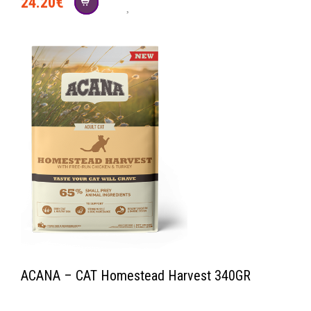
24.20
€
social
ACANA – CAT Homestead Harvest 340GR