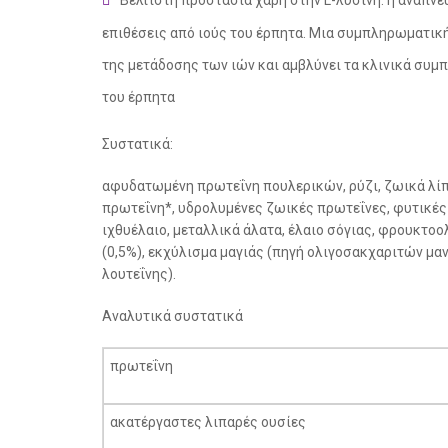
επιθέσεις από ιούς του έρπητα. Μια συμπληρωματική
της μετάδοσης των ιών και αμβλύνει τα κλινικά συμ
του έρπητα
Συστατικά:
αφυδατωμένη πρωτεΐνη πουλερικών, ρύζι, ζωικά λί
πρωτεΐνη*, υδρολυμένες ζωικές πρωτεΐνες, φυτικές
ιχθυέλαιο, μεταλλικά άλατα, έλαιο σόγιας, φρουκτοο
(0,5%), εκχύλισμα μαγιάς (πηγή ολιγοσακχαριτών μαν
λουτεΐνης).
Αναλυτικά συστατικά
πρωτεΐνη
ακατέργαστες λιπαρές ουσίες