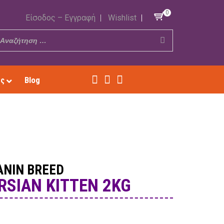
0
Είσοδος – Εγγραφή
Wishlist
ές
Blog
ANIN BREED
RSIAN KITTEN 2KG