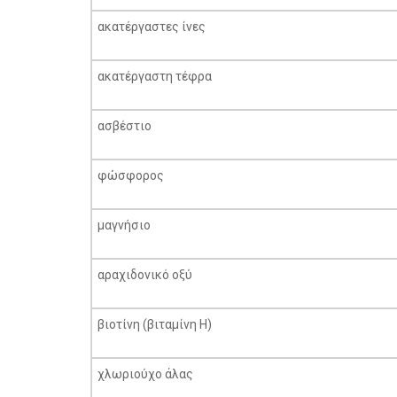
ακατέργαστες ίνες
ακατέργαστη τέφρα
ασβέστιο
φώσφορος
μαγνήσιο
αραχιδονικό οξύ
βιοτίνη (βιταμίνη Η)
χλωριούχο άλας