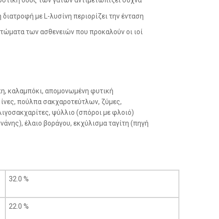
 διατροφή με L-λυσίνη περιορίζει την ένταση
πτώματα των ασθενειών που προκαλούν οι ιοί
πη, καλαμπόκι, απομονωμένη φυτική
 ίνες, πούλπα σακχαροτεύτλων, ζύμες,
λιγοσακχαρίτες, ψύλλιο (σπόροι με φλοιό)
νάνης), έλαιο βοράγου, εκχύλισμα ταγίτη (πηγή
32.0 %
22.0 %