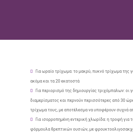
Για ωραίο τρίχωμα: το μακρύ, πυκνό τρίχωμα της 
ακόμα και τα 20 εκατοστά
Για περιορισμό της δημιουργίας τριχόμπαλων: οι γ
διαμερίσματος και περνούν περισσότερες από 30 ώρ
τρίχωμα τους, με αποτέλεσμα να υποφέρουν συχνά 
Για ισορροπημένη εντερική χλωρίδα: η τροφή για τ
φόρμουλα θρεπτικών ουσιών, με φρουκτοολιγοσακχα