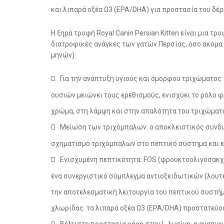
και λιπαρά οξέα Ω3 (EPA/DHA) για προστασία του δέ
Η ξηρά τροφή Royal Canin Persian Kitten είναι μια τ
διατροφικές ανάγκες των γατών Περσίας, όσο ακόμα
μηνών):
Για την ανάπτυξη υγιούς και όμορφου τριχώματος
ουσιών μειώνει τους ερεθισμούς, ενισχύει το ρόλο φ
χρώμα, στη λάμψη και στην απαλότητα του τριχώματ
Μείωση των τριχόμπαλων: ο αποκλειστικός συνδυ
σχηματισμό τριχόμπαλων στο πεπτικό σύστημα και ε
Ενισχυμένη πεπτικότητα: FOS (φρουκτοολιγοσακχ
ένα συνεργιστικό σύμπλεγμα αντιοξειδωτικών (λουτεΐν
την αποτελεσματική λειτουργία του πεπτικού συστήμ
χλωρίδας. τα λιπαρά οξέα Ω3 (EPA/DHA) προστατεύου
Βέλτιστη προστασία χάρη στην L-λυσίνη: η αναπν