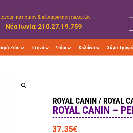
ιανομή κατ’οίκον & εξυπηρέτηση πελατών
Νέα Ιωνία: 210.27.19.759
ικρό Ζώο
Πτηνό
Ψάρι
Χελώνα
Χύμα Τροφ
ROYAL CANIN
/
ROYAL C
ROYAL CANIN – PE
37.35
€