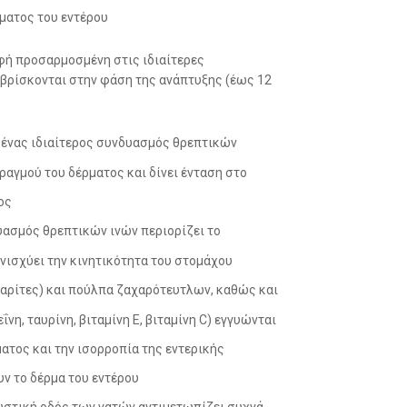
ρματος του εντέρου
ροφή προσαρμοσμένη στις ιδιαίτερες
 βρίσκονται στην φάση της ανάπτυξης (έως 12
: ένας ιδιαίτερος συνδυασμός θρεπτικών
ραγμού του δέρματος και δίνει ένταση στο
ος
ασμός θρεπτικών ινών περιορίζει το
νισχύει την κινητικότητα του στομάχου
αρίτες) και πούλπα ζαχαρότευτλων, καθώς και
η, ταυρίνη, βιταμίνη E, βιταμίνη C) εγγυώνται
ατος και την ισορροπία της εντερικής
ν το δέρμα του εντέρου
ευστική οδός των γατών αντιμετωπίζει συχνά