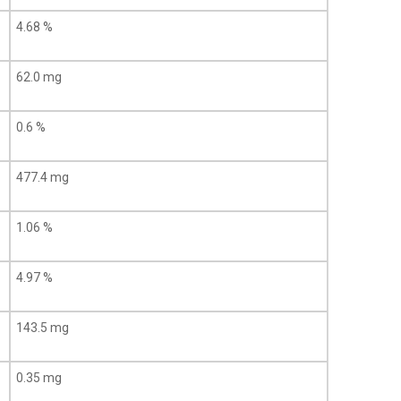
4.68 %
62.0 mg
0.6 %
477.4 mg
1.06 %
4.97 %
143.5 mg
0.35 mg