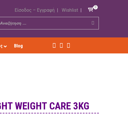
0
Είσοδος – Εγγραφή
Wishlist
ές
Blog
GHT WEIGHT CARE 3KG