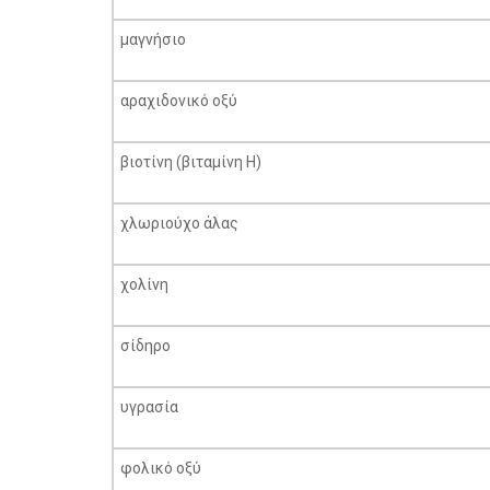
μαγνήσιο
αραχιδονικό οξύ
βιοτίνη (βιταμίνη Η)
χλωριούχο άλας
χολίνη
σίδηρο
υγρασία
φολικό οξύ