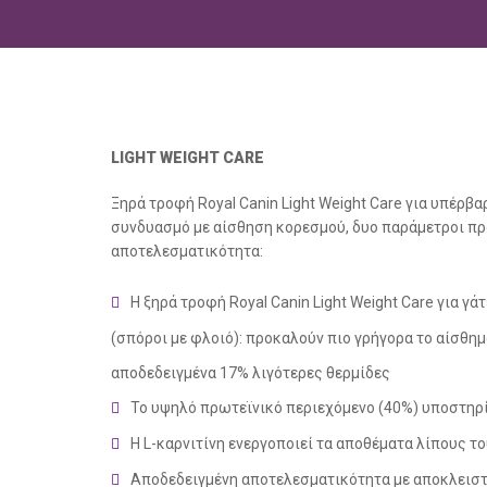
LIGHT WEIGHT CARE
Ξηρά τροφή Royal Canin Light Weight Care για υπέρβ
συνδυασμό με αίσθηση κορεσμού, δυο παράμετροι προ
αποτελεσματικότητα:
Η ξηρά τροφή Royal Canin Light Weight Care για γά
(σπόροι με φλοιό): προκαλούν πιο γρήγορα το αίσθημ
αποδεδειγμένα 17% λιγότερες θερμίδες
Το υψηλό πρωτεϊνικό περιεχόμενο (40%) υποστηρί
Η L-καρνιτίνη ενεργοποιεί τα αποθέματα λίπους 
Αποδεδειγμένη αποτελεσματικότητα με αποκλειστι