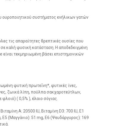
ου ουροποιητικού συστήματος ενήλικων γατών
 όλες τις απαραίτητες θρεπτικές ουσίες που
αι σε καλή φυσική κατάσταση. Η αποδεδειγμένη
re είναι τεκμηριωμένη βάσει επιστημονικών
μένη φυτική πρωτεΐνη*, φυτικές ίνες,
ες, ζωικά λίπη, πούλπα σακχαροτεύτλων,
φλοιό) ( 0,5% ), έλαιο σόγιας.
ιταμίνη A: 20500 IU, Βιταμίνη D3: 700 IU, E1
g, E5 (Μαγγάνιο): 51 mg, E6 (Ψευδάργυρος): 169
τικά.