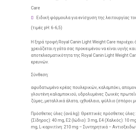
Care
Ειδική φόρμουλα για ενίσχυση της λειτουργίας τ
(τιμές pH: 6-6,5)
Η ξηρά τροφή Royal Canin Light Weight Care περιέχει
χρειάζεται η γάτα σας προκειμένου να είναι υγιής κ
αποτελεσματικότητα της Royal Canin Light Weight Ca
ερευνών.
Σύνθεση:
αφυδατωμένο κρέας πουλερικών, καλαμπόκι, απομονω
γλουτένη καλαμποκιού, υδρολυμένες ζωικές πρωτεΐν
ζύμες, μεταλλικά άλατα, ιχθυέλαιο, ψύλλιο (σπόροι με 
Πρόσθετες ύλες (ανά kg): Θρεπτικές πρόσθετες ύλες: Β
(Σίδηρος): 40 mg, E2 (Ιώδιο): 3 mg, E4 (Χαλκός): 10 m
mg, L-καρνιτίνη: 210 mg – Συντηρητικά – Αντιοξειδω