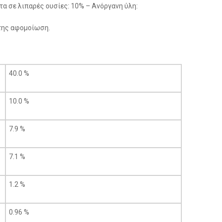
τα σε λιπαρές ουσίες: 10% – Ανόργανη ύλη:
 της αφομοίωση.
40.0 %
10.0 %
7.9 %
7.1 %
1.2 %
0.96 %