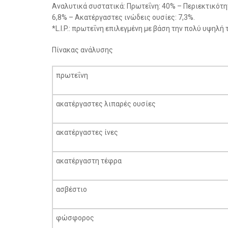
Αναλυτικά συστατικά: Πρωτεΐνη: 40% – Περιεκτικότη
6,8% – Ακατέργαστες ινώδεις ουσίες: 7,3%.
*L.I.P.: πρωτεΐνη επιλεγμένη με βάση την πολύ υψηλή
Πίνακας ανάλυσης
πρωτεΐνη
ακατέργαστες λιπαρές ουσίες
ακατέργαστες ίνες
ακατέργαστη τέφρα
ασβέστιο
φώσφορος