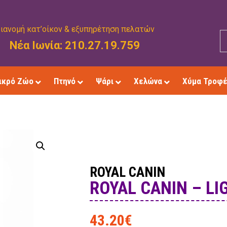
ιανομή κατ’οίκον & εξυπηρέτηση πελατών
Νέα Ιωνία: 210.27.19.759
ικρό Ζώο
Πτηνό
Ψάρι
Χελώνα
Χύμα Τροφ
ROYAL CANIN
ROYAL CANIN – LI
43.20
€