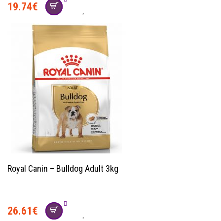
19.74
€
Royal Canin – Bulldog Adult 3kg
26.61
€