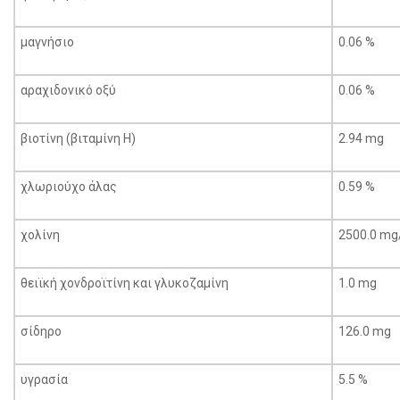
μαγνήσιο
0.06 %
αραχιδονικό οξύ
0.06 %
βιοτίνη (βιταμίνη Η)
2.94 mg
χλωριούχο άλας
0.59 %
χολίνη
2500.0 mg
θειϊκή χονδροϊτίνη και γλυκοζαμίνη
1.0 mg
σίδηρο
126.0 mg
υγρασία
5.5 %