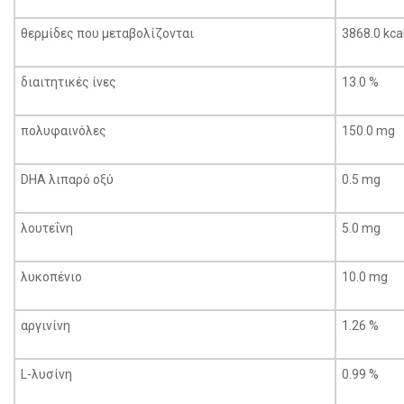
θερμίδες που μεταβολίζονται
3868.0 kca
διαιτητικές ίνες
13.0 %
πολυφαινόλες
150.0 mg
DHA λιπαρό οξύ
0.5 mg
λουτεΐνη
5.0 mg
λυκοπένιο
10.0 mg
αργινίνη
1.26 %
L-λυσίνη
0.99 %