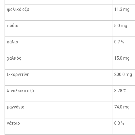
φολικό οξύ
11.3 mg
ιώδιο
5.0 mg
κάλιο
0.7 %
χαλκός
15.0 mg
L-καρνιτίνη
200.0 mg
λινολεϊκό οξύ
3.78 %
μαγγάνιο
74.0 mg
νάτριο
0.3 %