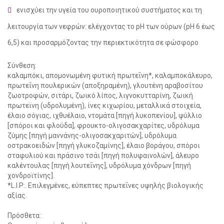
ενισχύει την υγεία του ουροποιητικού συστήματος και τη
λειτουργία των νεφρών: ελέγχοντας το pH των ούρων (pH 6 έως
6,5) και προσαρμόζοντας την περιεκτικότητα σε φώσφορο
Σύνθεση:
καλαμπόκι, απομονωμένη φυτική πρωτεΐνη*, καλαμποκάλευρο,
πρωτεΐνη πουλερικών (αποξηραμένη), γλουτένη αραβοσίτου
ζωοτροφών, σιτάρι, ζωικό λίπος, λιγνοκυτταρίνη, ζωική
πρωτεϊνη (υδρολυμένη), ίνες κιχωρίου, μεταλλικά στοιχεία,
έλαιο σόγιας, ιχθυέλαιο, ντομάτα [πηγή λυκοπενίου], ψύλλιο
[σπόροι και φλούδα], φρουκτο-ολιγοσακχαρίτες, υδρόλυμα
ζύμης [πηγή μαννάνης-ολιγοσακχαριτών], υδρόλυμα
οστρακοειδών [πηγή γλυκοζαμίνης], έλαιο βοράγου, σπόροι
σταφυλιού και πράσινο τσάι [πηγή πολυφαινολών], άλευρο
καλέντουλας [πηγή λουτεΐνης], υδρόλυμα χόνδρων [πηγή
χονδροϊτίνης].
*L.I.P:. Επιλεγμένες, εύπεπτες πρωτεΐνες υψηλής βιολογικής
αξίας.
Πρόσθετα: