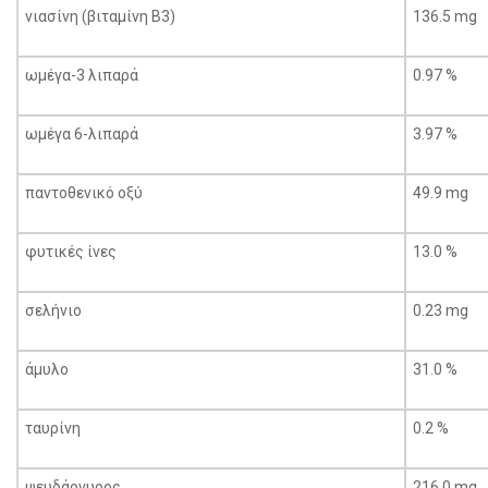
νιασίνη (βιταμίνη Β3)
136.5 mg
ωμέγα-3 λιπαρά
0.97 %
ωμέγα 6-λιπαρά
3.97 %
παντοθενικό οξύ
49.9 mg
φυτικές ίνες
13.0 %
σελήνιο
0.23 mg
άμυλο
31.0 %
ταυρίνη
0.2 %
ψευδάργυρος
216.0 mg