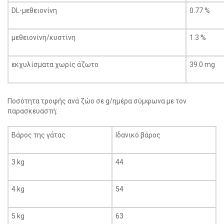
DL-μεθειονίνη
0.77 %
μεθειονίνη/κυστίνη
1.3 %
εκχυλίσματα χωρίς άζωτο
39.0 mg
Ποσότητα τροφής ανά ζώο σε g/ημέρα σύμφωνα με τον
παρασκευαστή:
Βάρος της γάτας
Ιδανικό βάρος
3 kg
44
4 kg
54
5 kg
63