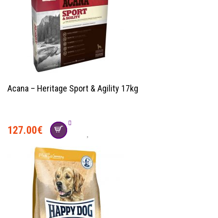
Acana – Heritage Sport & Agility 17kg
127.00
€