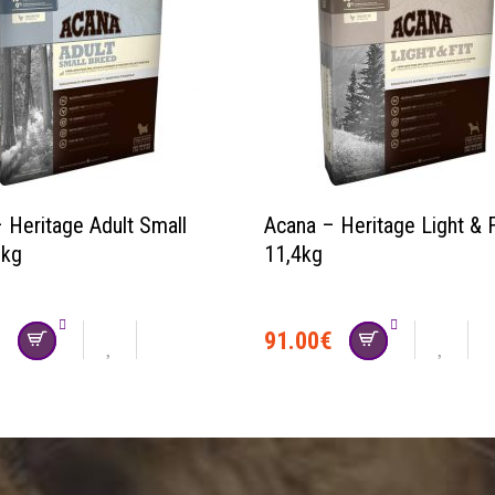
 Heritage Adult Small
Acana – Heritage Light & F
6kg
11,4kg
€
91.00
€