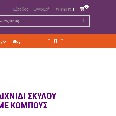
0
Είσοδος – Εγγραφή
Wishlist
ές
Blog
ΙΧΝΊΔΙ ΣΚΎΛΟΥ
ΜΕ ΚΌΜΠΟΥΣ