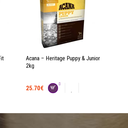
it
Acana – Heritage Puppy & Junior
2kg
25.70
€
social