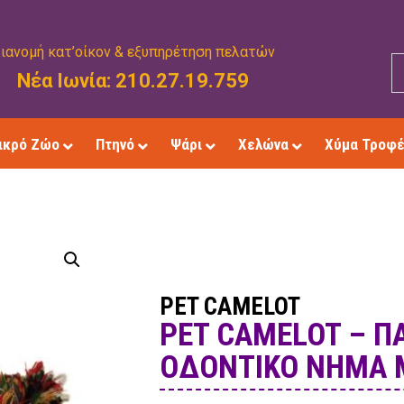
ιανομή κατ’οίκον & εξυπηρέτηση πελατών
Νέα Ιωνία: 210.27.19.759
ικρό Ζώο
Πτηνό
Ψάρι
Χελώνα
Χύμα Τροφ
PET CAMELOT
PET CAMELOT – ΠΑ
ΟΔΟΝΤΙΚΌ ΝΉΜΑ 