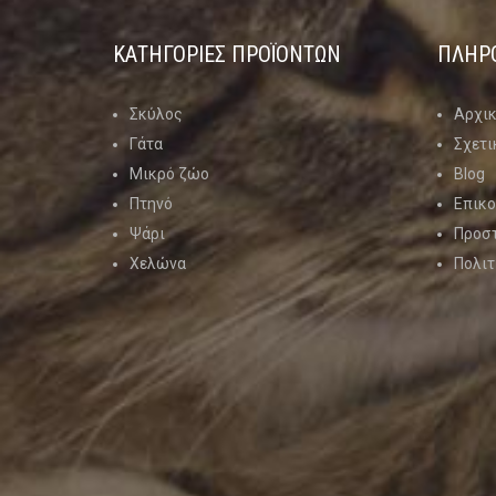
ΚΑΤΗΓΟΡΊΕΣ ΠΡΟΪΌΝΤΩΝ
ΠΛΗΡ
Σκύλος
Αρχι
Γάτα
Σχετι
Μικρό ζώο
Blog
Πτηνό
Επικο
Ψάρι
Προσ
Χελώνα
Πολιτ