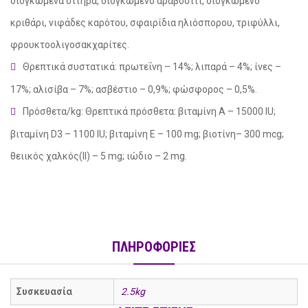
διογκωμένα σιτηρά, διογκωμένο αραβοσίτι, διογκωμένο
κριθάρι, νιφάδες καρότου, σφαιρίδια ηλιόσπορου, τριφύλλι,
φρουκτοολιγοσακχαρίτες.
Θρεπτικά συστατικά: πρωτεΐνη – 14%; λιπαρά – 4%; ίνες –
17%; αλισίβα – 7%; ασβέστιο – 0,9%; φώσφορος – 0,5%.
Πρόσθετα/kg: Θρεπτικά πρόσθετα: βιταμίνη A – 15000 IU;
βιταμίνη D3 – 1100 IU; βιταμίνη Е – 100 mg; βιοτίνη– 300 mcg;
θειικός χαλκός(II) – 5 mg; ιώδιο – 2 mg.
ΠΛΗΡΟΦΟΡΙΕΣ
Συσκευασία
2.5kg