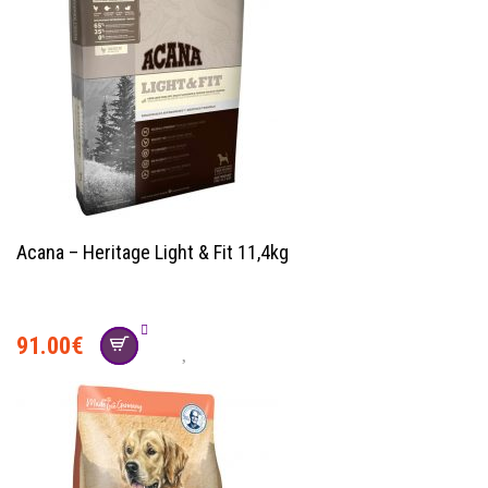
Acana – Heritage Light & Fit 11,4kg
91.00
€