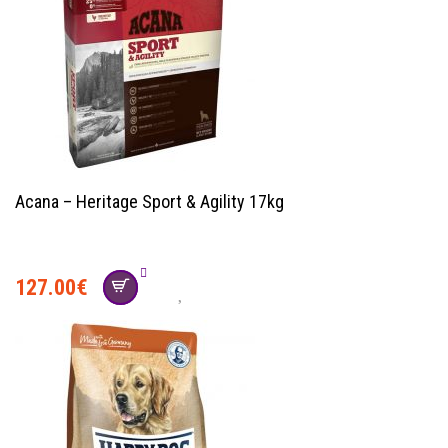
Acana – Heritage Sport & Agility 17kg
127.00
€