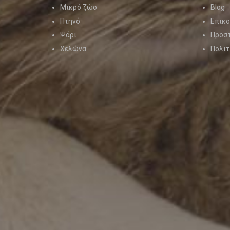
Μικρό ζώο
Blog
Πτηνό
Επικο
Ψάρι
Προσ
Χελώνα
Πολιτ