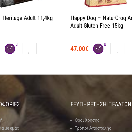
 Heritage Adult 11,4kg
Happy Dog – NaturCroq Ac
Adult Gluten Free 15kg
€
47.00
€
ΟΦΟΡΙΕΣ
ΕΞΥΠΗΡΕΤΗΣΗ ΠΕΛΑΤΩΝ
κή
Όροι Χρήσης
κά με εμάς
Τρόποι Αποστολής