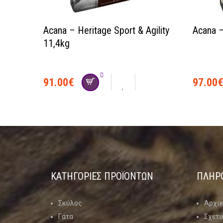
Acana – Heritage Sport & Agility
Acana –
11,4kg
91.00
€
97.00
ΚΑΤΗΓΟΡΊΕΣ ΠΡΟΪΌΝΤΩΝ
ΠΛΗΡ
Σκύλος
Αρχι
Γάτα
Σχετι