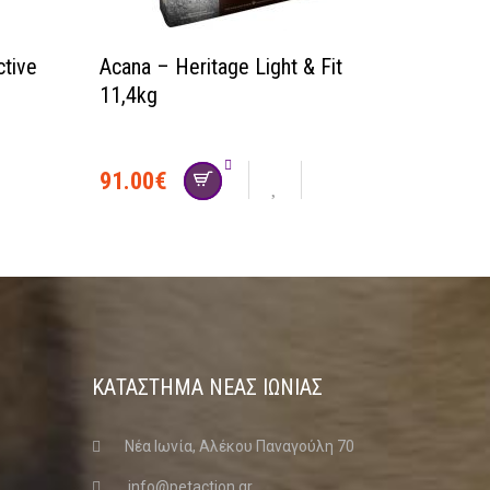
tive
Acana – Heritage Light & Fit
11,4kg
91.00
€
ΚΑΤΑΣΤΗΜΑ ΝΈΑΣ ΙΩΝΊΑΣ
Νέα Ιωνία, Αλέκου Παναγούλη 70
info@petaction.gr