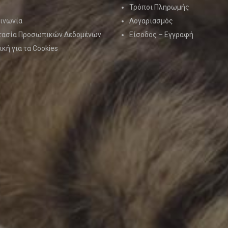
Τρόποι Πληρωμής
ινωνία
Λογαριασμός
τασία Προσωπικών Δεδομένων
Είσοδος – Εγγραφή
ική για τα Cookies