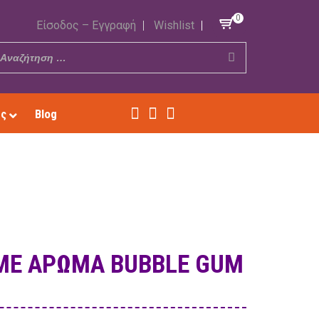
0
Είσοδος – Εγγραφή
Wishlist
ές
Blog
ΜΕ ΆΡΩΜΑ BUBBLE GUM