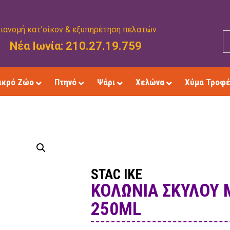
ιανομή κατ’οίκον & εξυπηρέτηση πελατών
Νέα Ιωνία: 210.27.19.759
ικρό Ζώο
Πτηνό
Ψάρι
Χελώνα
Χύμα Τροφ
STAC IKE
ΚΟΛΏΝΙΑ ΣΚΎΛΟΥ 
250ML