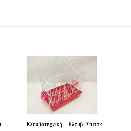
social
α
Κλουβοτεχνική – Κλουβί Σπιτάκι