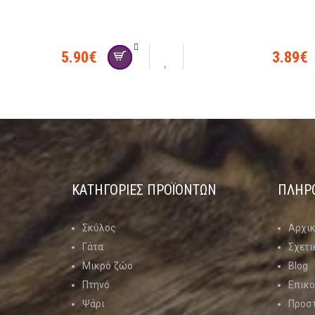
5.90
€
3.89
€
ΚΑΤΗΓΟΡΊΕΣ ΠΡΟΪΌΝΤΩΝ
ΠΛΗΡ
Σκύλος
Αρχι
Γάτα
Σχετι
Μικρό ζώο
Blog
Πτηνό
Επικο
Ψάρι
Προσ