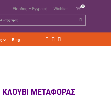
0
Είσοδος – Εγγραφή
Wishlist
ές
Blog
 ΚΛΟΥΒΊ ΜΕΤΑΦΟΡΆΣ