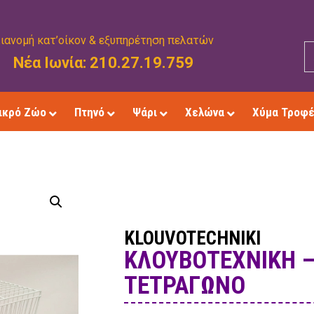
ιανομή κατ’οίκον & εξυπηρέτηση πελατών
Νέα Ιωνία: 210.27.19.759
ικρό Ζώο
Πτηνό
Ψάρι
Χελώνα
Χύμα Τροφ
KLOUVOTECHNIKI
ΚΛΟΥΒΟΤΕΧΝΙΚΉ –
ΤΕΤΡΆΓΩΝΟ