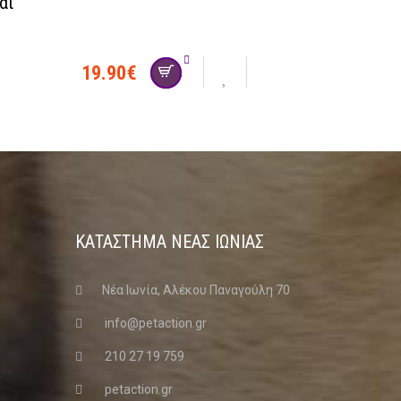
αι
19.90
€
ΚΑΤΑΣΤΗΜΑ ΝΈΑΣ ΙΩΝΊΑΣ
Νέα Ιωνία, Αλέκου Παναγούλη 70
info@petaction.gr
210 27 19 759
petaction.gr