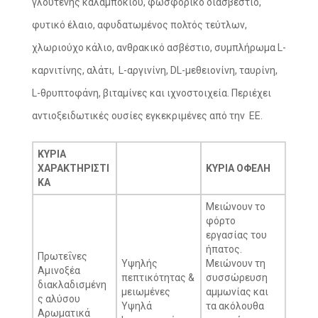
γλουτένης καλαμποκιού, φωσφορικό διασβέστιο,
φυτικό έλαιο, αφυδατωμένος πολτός τεύτλων,
χλωριούχο κάλιο, ανθρακικό ασβέστιο, συμπλήρωμα L-
καρνιτίνης, αλάτι, L-αργινίνη, DL-μεθειονίνη, ταυρίνη,
L-θρυπτοφάνη, βιταμίνες και ιχνοστοιχεία. Περιέχει
αντιοξειδωτικές ουσίες εγκεκριμένες από την EΕ.
ΚΥΡΙΑ
ΧΑΡΑΚΤΗΡΙΣΤΙ
ΚΥΡΙΑ ΟΦΕΛΗ
ΚΑ
Μειώνουν το
φόρτο
εργασίας του
ήπατος.
Πρωτεΐνες
Υψηλής
Μειώνουν τη
Αμινοξέα
πεπτικότητας &
συσσώρευση
διακλαδισμένη
μειωμένες
αμμωνίας και
ς αλύσου
Υψηλά
τα ακόλουθα
Αρωματικά