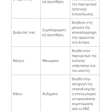
κή προσθήκη
τον περιορισμό
ηπατικής
λιποείδωσης.
Βοηθούν στη
μείωση της
Συμπληρωματι
Διαλυτές ίνες
επαναπορρόφη
κή προσθήκη
σης αμμωνίας
στο έντερο.
Βοηθά στον
περιορισμό της
Νάτριο
Μειωμένο
πυλαίας
υπέρτασης και
του ασκίτη.
Βοηθά στην
αποφυγή της
υποκαλιαιμίας
Κάλιο
Αυξημένο
η οποία μπορεί
να προκαλέσει
συμπτώματα
από το ΚΝΣ.