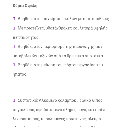
Κύρια Οφέλη:
Βοηθάει στη διαχείριση σκύλων με ηπατοπάθειες .
Με πρωτεΐνες, υδατάνθρακες και λιπαρά υψηλής
πεπτικότητας.
Βοηθάει στον περιορισμό της παραγωγής των
μεταβολικών τοξινών από τα θρεπτικά συστατκά.
Βοηθάει στη μείωση του φόρτου εργασίας του
ήπατος.
social
Συστατικά: Αλεσμένο καλαμπόκι, ζωικό λίπος,
σογιάλευρο, αφυδατωμένο πλήρες αυγό, κυτταρίνη,
λιναρόσπορος, υδρολυμένες πρωτεΐνες, άλευρο