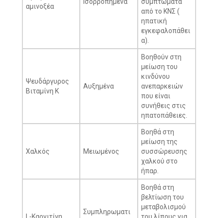
Ισορροπημένα
συμπτώματα
αμινοξέα
από το ΚΝΣ (
ηπατική
εγκεφαλοπάθει
α).
Βοηθούν στη
μείωση του
κινδύνου
Ψευδάργυρος
Αυξημένα
ανεπαρκειών
Βιταμίνη K
που είναι
συνήθεις στις
ηπατοπάθειες.
Βοηθά στη
μείωση της
Χαλκός
Μειωμένος
συσσώρευσης
χαλκού στο
ήπαρ.
Βοηθά στη
βελτίωση του
μεταβολισμού
Συμπληρωματι
L-Καρνιτίνη
του λίπους για