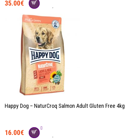
35.00
€
Happy Dog – NaturCroq Salmon Adult Gluten Free 4kg
16.00
€