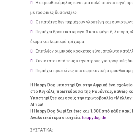
Η στρουθοκάμηλος είναι μια πολύ σπάνια πηγή πρω
με τροφικές δυσανεξίες.
Οι πατάτες δεν περιέχουν γλουτένη και συνιστώντα
Περιέχει θρεπτικά ωμέγα-3 και ωμέγα-6, λιπαρά, ο
δέρμα και λαμπερό τρίχωμα.
Επιπλέον οι μικρές κροκέτες είναι απόλυτα κατάλ
Συνιστάται από τους κτηνιάτρους για τροφικές δυ
Περιέχει πρωτεΐνες από αφρικανική στρουθοκάμη
Η Happy Dog υποστηρίζει στην Αφρική ένα σχολεί
στο Κιγκάλι, πρωτεύουσα της Ρουάντας, καθώς κα
Υποστηρίξτε και εσείς την πρωτοβουλία «Μέλλον γ
Africa!
Η Happy Dog δωρίζει έως και 1,30€ από κάθε σακί 
Αναλυτικότερα στοιχεία:
happydog.de
ΣΥΣΤΑΤΙΚΑ: