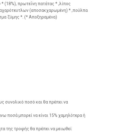
* (18%), πρωτεΐνη πατάτας * ,λίπος
 ζαχαρότευτλων (αποσακχαρωμένη) * ,πούλπα
σμα ζύμης *. (* Αποξηραμένα)
ς συνολικό ποσό και θα πρέπει να
ω ποσά μπορεί να είναι 15% χαμηλότερα ή
τα της τροφής θα πρέπει να μειωθεί