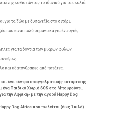
τεΐνης καθιστώντας το ιδανικό για τα σκυλιά
ι για τα ζώα με δυσανεξία στο σιτάρι.
ξέα που είναι πολύ σημαντικά για ένα υγιές
ληλες για τα δόντια των μικρών φυλών.
σανεξίες.
λο και υδατάνθρακες από πατάτες.
ο και ένα κέντρο επαγγελματικής κατάρτισης
ι ένα Παιδικό Χωριό SOS στο Μπουρούντι.
ια την Αφρική» με την αγορά Happy Dog
Happy Dog Africa που πωλείται (έως 1 κιλό).