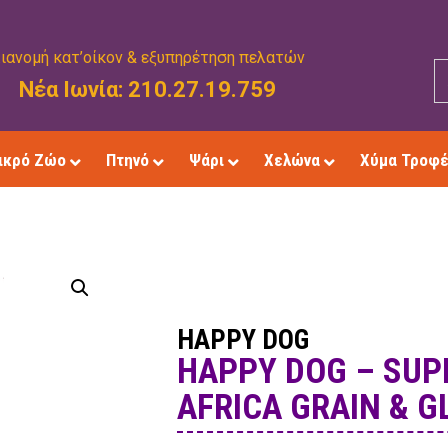
ιανομή κατ’οίκον & εξυπηρέτηση πελατών
Νέα Ιωνία: 210.27.19.759
ικρό Ζώο
Πτηνό
Ψάρι
Χελώνα
Χύμα Τροφ
HAPPY DOG
HAPPY DOG – SUP
AFRICA GRAIN & G