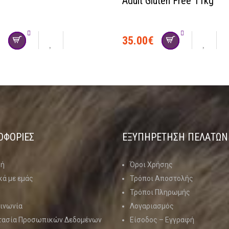
Adult Gluten Free 11kg
€
35.00
€
ΟΦΟΡΙΕΣ
ΕΞΥΠΗΡΕΤΗΣΗ ΠΕΛΑΤΩΝ
κή
Όροι Χρήσης
κά με εμάς
Τρόποι Αποστολής
Τρόποι Πληρωμής
ινωνία
Λογαριασμός
τασία Προσωπικών Δεδομένων
Είσοδος – Εγγραφή