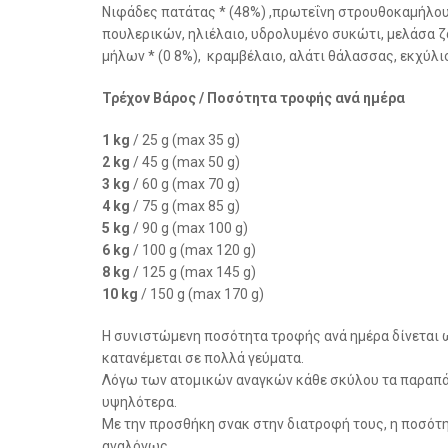
Νιφάδες πατάτας * (48%) ,πρωτεΐνη στρουθοκαμήλου 
πουλερικών, ηλιέλαιο, υδρολυμένο συκώτι, μελάσα
μήλων * (0 8%), κραμβέλαιο, αλάτι θάλασσας, εκχύλι
Τρέχον Βάρος / Ποσότητα τροφής ανά ημέρα
1 kg
/ 25 g (max 35 g)
2 kg
/ 45 g (max 50 g)
3 kg
/ 60 g (max 70 g)
4 kg
/ 75 g (max 85 g)
5 kg
/ 90 g (max 100 g)
6 kg
/ 100 g (max 120 g)
8 kg
/ 125 g (max 145 g)
10 kg
/ 150 g (max 170 g)
Η συνιστώμενη ποσότητα τροφής ανά ημέρα δίνεται ω
κατανέμεται σε πολλά γεύματα.
Λόγω των ατομικών αναγκών κάθε σκύλου τα παραπάν
υψηλότερα.
Με την προσθήκη σνακ στην διατροφή τους, η ποσότη
αναλόγως.