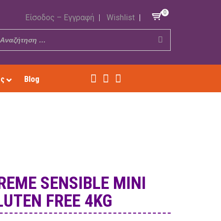
0
Είσοδος – Εγγραφή
Wishlist
ές
Blog
REME SENSIBLE MINI
LUTEN FREE 4KG