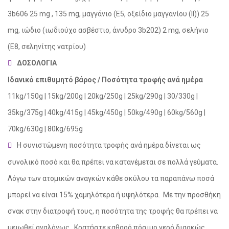
3b606 25 mg , 135 mg, μαγγάνιο (Ε5, οξείδιο μαγγανίου (ΙΙ)) 25
mg, ιώδιο (ιωδιούχο ασβέστιο, άνυδρο 3b202) 2 mg, σελήνιο
(Ε8, σεληνίτης νατρίου)
ΔΟΣΟΛΟΓΙΑ
Ιδανικό επιθυμητό βάρος / Ποσότητα τροφής ανά ημέρα
11kg/150g | 15kg/200g | 20kg/250g | 25kg/290g | 30/330g |
35kg/375g | 40kg/415g | 45kg/450g | 50kg/490g | 60kg/560g |
70kg/630g | 80kg/695g
Η συνιστώμενη ποσότητα τροφής ανά ημέρα δίνεται ως
συνολικό ποσό και θα πρέπει να κατανέμεται σε πολλά γεύματα.
Λόγω των ατομικών αναγκών κάθε σκύλου τα παραπάνω ποσά
μπορεί να είναι 15% χαμηλότερα ή υψηλότερα. Με την προσθήκη
σνακ στην διατροφή τους, η ποσότητα της τροφής θα πρέπει να
μειωθεί αναλόγως. Κρατήστε καθαρό πόσιμο νερό διαρκώς