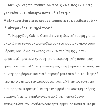
Με 5 ζωικές πρωτεΐνες >> Μόλις 7% λίπος
>> Χωρίς
γλουτένη >>
Ευαίσθητο πεπτικό σύστημα
Με L-καρνιτίνη για να ενεργοποιήσετε το μεταβολισμό >>
Ιδιαίτερα
νόστιμη ξηρά τροφή
Το Happy Dog Calorie Control είναι η ιδανική τροφή για τα
σκυλιά που τείνουν να υπερβαίνουν του φυσιολογικού τους
βάρους. Με μόλις 7% λίπος και 25% πολύτιμης για τον
οργανισμό πρωτεΐνης, αυτή η ιδιαίτερα υψηλής ποιότητας
τροφή είναι κατάλληλη για ελαφρώς υπέρβαρους σκύλους, για
συντήρηση βάρους και για διατροφή μετά από δίαιτα. Η υψηλή
social
περιεκτικότητα σε ακατέργαστες ίνες 5,5% επιτυγχάνει την
αίσθηση του κορεσμού. Αυτή η ελαφριά και νόστιμη πλήρης
διατροφή, με το χαμηλό ενεργειακό της περιεχόμενο,
ενσωματώνει το μοναδικό concept Happy Dog Natural Life με