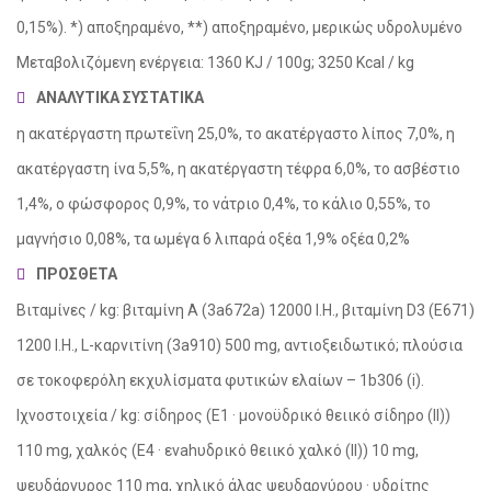
0,15%). *) αποξηραμένο, **) αποξηραμένο, μερικώς υδρολυμένο
Μεταβολιζόμενη ενέργεια: 1360 KJ / 100g; 3250 Kcal / kg
ΑΝΑΛΥΤΙΚΑ ΣΥΣΤΑΤΙΚΑ
η ακατέργαστη πρωτεΐνη 25,0%, το ακατέργαστο λίπος 7,0%, η
ακατέργαστη ίνα 5,5%, η ακατέργαστη τέφρα 6,0%, το ασβέστιο
1,4%, ο φώσφορος 0,9%, το νάτριο 0,4%, το κάλιο 0,55%, το
μαγνήσιο 0,08%, τα ωμέγα 6 λιπαρά οξέα 1,9% οξέα 0,2%
ΠΡΟΣΘΕΤΑ
Βιταμίνες / kg: βιταμίνη Α (3a672a) 12000 Ι.Η., βιταμίνη D3 (Ε671)
1200 Ι.Η., L-καρνιτίνη (3a910) 500 mg, αντιοξειδωτικό; πλούσια
σε τοκοφερόλη εκχυλίσματα φυτικών ελαίων – 1b306 (i).
Ιχνοστοιχεία / kg: σίδηρος (Ε1 · μονοϋδρικό θειικό σίδηρο (II))
110 mg, χαλκός (Ε4 · ενahυδρικό θειικό χαλκό (ΙΙ)) 10 mg,
ψευδάργυρος 110 mg, χηλικό άλας ψευδαργύρου · υδρίτης