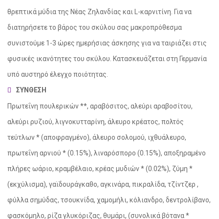
θρεπτικά μύδια της Νέας Ζηλανδίας και L-καρνιτίνη. Για να
διατηρήσετε το βάρος του σκύλου σας μακροπρόθεσμα
συνιστούμε 1-3 ώρες ημερήσιας άσκησης για να ταιριάζει στις
φυσικές ικανότητες του σκύλου. Κατασκευάζεται στη Γερμανία
υπό αυστηρό έλεγχο ποιότητας.
ΣΥΝΘΕΣΗ
Πρωτεΐνη πουλερικών **, αραβόσιτος, αλεύρι αραβοσίτου,
αλεύρι ρυζιού, λιγνοκυτταρίνη, άλευρο κρέατος, πολτός
τεύτλων * (αποφραγμένο), άλευρο σολομού, ιχθυάλευρο,
πρωτεΐνη αρνιού * (0.15%), λιναρόσπορο (0.15%), αποξηραμένο
πλήρες ωάριο, κραμβέλαιο, κρέας μυδιών * (0.02%), ζύμη *
(εκχύλισμα), γαϊδουράγκαθο, αγκινάρα, πικραλίδα, τζίντζερ ,
φύλλα σημύδας, τσουκνίδα, χαμομήλι, κόλιανδρο, δεντρολίβανο,
φασκόμηλο, ρίζα γλυκόριζας, θυμάρι, (συνολικά βότανα *