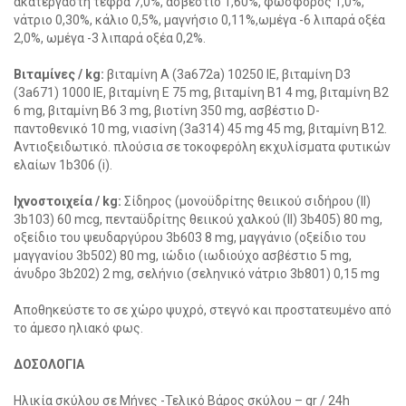
ακατέργαστη τέφρα 7,0%, ασβέστιο 1,60%, φώσφορος 1,0%,
νάτριο 0,30%, κάλιο 0,5%, μαγνήσιο 0,11%,ωμέγα -6 λιπαρά οξέα
2,0%, ωμέγα -3 λιπαρά οξέα 0,2%.
Βιταμίνες / kg:
βιταμίνη Α (3a672a) 10250 IE, βιταμίνη D3
(3a671) 1000 IE, βιταμίνη Ε 75 mg, βιταμίνη Β1 4 mg, βιταμίνη Β2
6 mg, βιταμίνη Β6 3 mg, βιοτίνη 350 mg, ασβέστιο D-
παντοθενικό 10 mg, νιασίνη (3a314) 45 mg 45 mg, βιταμίνη Β12.
Αντιοξειδωτικό. πλούσια σε τοκοφερόλη εκχυλίσματα φυτικών
ελαίων 1b306 (i).
Ιχνοστοιχεία / kg:
Σίδηρος (μονοϋδρίτης θειικού σιδήρου (II)
3b103) 60 mcg, πενταϋδρίτης θειικού χαλκού (II) 3b405) 80 mg,
οξείδιο του ψευδαργύρου 3b603 8 mg, μαγγάνιο (οξείδιο του
μαγγανίου 3b502) 80 mg, ιώδιο (ιωδιούχο ασβέστιο 5 mg,
άνυδρο 3b202) 2 mg, σελήνιο (σεληνικό νάτριο 3b801) 0,15 mg
Αποθηκεύστε το σε χώρο ψυχρό, στεγνό και προστατευμένο από
το άμεσο ηλιακό φως.
ΔΟΣΟΛΟΓΙΑ
Ηλικία σκύλου σε Μήνες -Τελικό Βάρος σκύλου – gr / 24h