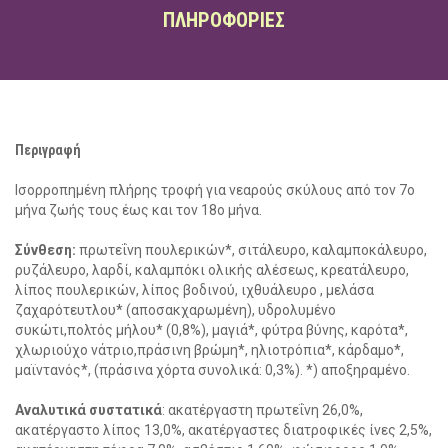
ΠΛΗΡΟΦΟΡΙΕΣ
Περιγραφή
Ισορροπημένη πλήρης τροφή για νεαρούς σκύλους από τον 7ο
μήνα ζωής τους έως και τον 18ο μήνα.
Σύνθεση:
πρωτεΐνη πουλερικών*, σιτάλευρο, καλαμποκάλευρο,
ρυζάλευρο, λαρδί, καλαμπόκι ολικής αλέσεως, κρεατάλευρο,
λίπος πουλερικών, λίπος βοδινού, ιχθυάλευρο , μελάσα
ζαχαρότευτλου* (αποσακχαρωμένη), υδρολυμένο
social
συκώτι,πολτός μήλου* (0,8%), μαγιά*, φύτρα βύνης, καρότα*,
χλωριούχο νάτριο,πράσινη βρώμη*, ηλιοτρόπια*, κάρδαμο*,
μαϊντανός*, (πράσινα χόρτα συνολικά: 0,3%). *) αποξηραμένο.
Αναλυτικά συστατικά
: ακατέργαστη πρωτεΐνη 26,0%,
ακατέργαστο λίπος 13,0%, ακατέργαστες διατροφικές ίνες 2,5%,