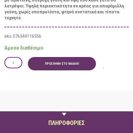
με πρωτεΐνη, υπέροχη γεύση και υφή που κάθε γάτα θα
λατρέψει. Υψηλή περιεκτικότητα σε κρέας για απαράμιλλη
γεύση, χωρίς υποπροϊόντα, φτηνά συστατικά και τίποτα
τεχνητό.
sku: 076344116356
Άμεσα διαθέσιμο
ΠΡΟΣΘΉΚΗ ΣΤΟ ΚΑΛΆΘΙ
ΠΕΡΙΓΡΑΦΗ
ΠΛΗΡΟΦΟΡΙΕΣ