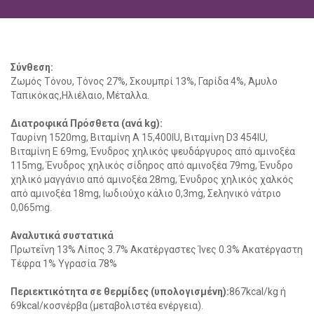
Σύνθεση:
Ζωμός Τόνου, Τόνος 27%, Σκουμπρί 13%, Γαρίδα 4%, Άμυλο
Ταπικόκας,Ηλιέλαιο, Μέταλλα.
Διατροφικά Πρόσθετα (ανά kg):
Ταυρίνη 1520mg, Βιταμίνη Α 15,400IU, Βιταμίνη D3 454IU,
Βιταμίνη Ε 69mg, Ένυδρος χηλικός ψευδάργυρος από αμινοξέα
115mg, Ένυδρος χηλικός σίδηρος από αμινοξέα 79mg, Ένυδρο
χηλικό μαγγάνιο από αμινοξέα 28mg, Ένυδρος χηλικός χαλκός
από αμινοξέα 18mg, Ιωδιούχο κάλιο 0,3mg, Σεληνικό νάτριο
0,065mg.
social
Αναλυτικά συστατικά
Πρωτεΐνη 13% Λίπος 3.7% Ακατέργαστες Ίνες 0.3% Ακατέργαστη
Τέφρα 1% Υγρασία 78%
Περιεκτικότητα σε θερμίδες (υπολογισμένη):
867kcal/kg ή
69kcal/κοσνέρβα (μεταβολιστέα ενέργεια).