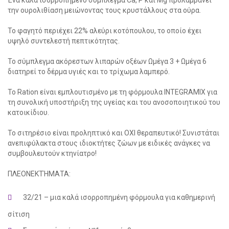
Ένα καλά ισορροπημένο σύμπλεγμα Ca, P και Mg προλαμβάνει
την ουρολιθίαση μειώνοντας τους κρυστάλλους στα ούρα.
Το φαγητό περιέχει 22% αλεύρι κοτόπουλου, το οποίο έχει
υψηλό συντελεστή πεπτικότητας.
Το σύμπλεγμα ακόρεστων λιπαρών οξέων Ωμέγα 3 + Ωμέγα 6
διατηρεί το δέρμα υγιές και το τρίχωμα λαμπερό.
Το Ration είναι εμπλουτισμένο με τη φόρμουλα INTEGRAMIX για
τη συνολική υποστήριξη της υγείας και του ανοσοποιητικού του
κατοικίδιου.
Το σιτηρέσιο είναι προληπτικό και ΟΧΙ θεραπευτικό! Συνιστάται
ανεπιφύλακτα στους ιδιοκτήτες ζώων με ειδικές ανάγκες να
συμβουλευτούν κτηνίατρο!
social
ΠΛΕΟΝΕΚΤΉΜΑΤΑ:
32/21 – μια καλά ισορροπημένη φόρμουλα για καθημερινή
σίτιση