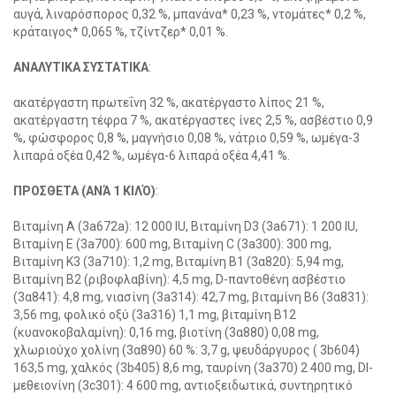
αυγά, λιναρόσπορος 0,32 %, μπανάνα* 0,23 %, ντομάτες* 0,2 %,
κράταιγος* 0,065 %, τζίντζερ* 0,01 %.
ΑΝΑΛΥΤΙΚΑ ΣΥΣΤΑΤΙΚΑ
:
ακατέργαστη πρωτεΐνη 32 %, ακατέργαστο λίπος 21 %,
ακατέργαστη τέφρα 7 %, ακατέργαστες ίνες 2,5 %, ασβέστιο 0,9
%, φώσφορος 0,8 %, μαγνήσιο 0,08 %, νάτριο 0,59 %, ωμέγα-3
λιπαρά οξέα 0,42 %, ωμέγα-6 λιπαρά οξέα 4,41 %.
ΠΡΟΣΘΕΤΑ (ΑΝΆ 1 ΚΙΛΌ)
:
Βιταμίνη Α (3а672а): 12 000 IU, Βιταμίνη D3 (3а671): 1 200 IU,
Βιταμίνη Ε (3а700): 600 mg, Βιταμίνη C (3а300): 300 mg,
Βιταμίνη Κ3 (3а710): 1,2 mg, Βιταμίνη Β1 (3α820): 5,94 mg,
Βιταμίνη Β2 (ριβοφλαβίνη): 4,5 mg, D-παντοθένη ασβέστιο
(3α841): 4,8 mg, νιασίνη (3a314): 42,7 mg, βιταμίνη Β6 (3α831):
3,56 mg, φολικό οξύ (3а316) 1,1 mg, βιταμίνη Β12
(κυανοκοβαλαμίνη): 0,16 mg, βιοτίνη (3α880) 0,08 mg,
χλωριούχο χολίνη (3α890) 60 %: 3,7 g, ψευδάργυρος ( 3b604)
163,5 mg, χαλκός (3b405) 8,6 mg, ταυρίνη (3a370) 2 400 mg, Dl-
μεθειονίνη (3c301): 4 600 mg, αντιοξειδωτικά, συντηρητικό