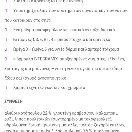
Συστατικά κρέατος №1 στη σύνθεση
Υποστήριξη όλων των συστημάτων οργανισμών των γατών
που κατοικούν στο σπίτι
Ένα μείγμα τοκοφερολών ως φυσικό αντιοξειδωτικό
Βιταμίνες D3, E, B1, B5, μικροστοιχεία και αμινοξέα
Ωμέγα 3 + Ωμέγα 6 για υγιές δέρμα και λαμπερό τρίχωμα
Φόρμουλα INTEGRAMIX: αποξηραμένες ντομάτες, τζίντζερ,
κράταιγος και μπανάνες – για τη γενική υγεία του κατοικίδιου
ζώου και ισχυρό ανοσοποιητικό
Χωρίς τεχνητές γεύσεις και χρώματα
ΣΥΝΘΕΣΗ
:
αλεύρι κοτόπουλου 22 %, γλουτένη αραβοσίτου, καλαμπόκι,
ρύζι, λίπος πουλερικών (συντηρημένο με τοκοφερόλες),
υδρολυμένη ζωική πρωτεΐνη, μέταλλα, πολτός ζαχαρότευτλων,
μαγιά μπύρας, κυτταρίνη*, λάδι σολομού 0,5 %, αποξηραμένα