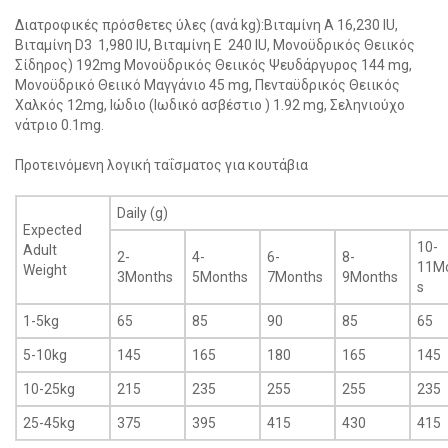
Διατροφικές πρόσθετες ύλες (ανά kg):Βιταμίνη Α 16,230 IU,
Βιταμίνη D3 1,980 IU, Βιταμίνη E 240 IU, Μονοϋδρικός Θειικός
Σίδηρος) 192mg Μονοϋδρικός Θειικός Ψευδάργυρος 144 mg,
Μονοϋδρικό Θειικό Μαγγάνιο 45 mg, Πενταϋδρικός Θειικός
Χαλκός 12mg, Ιώδιο (Ιωδικό ασβέστιο ) 1.92 mg, Σεληνιούχο
νάτριο 0.1mg.
Προτεινόμενη λογική ταΐσματος για κουτάβια
Daily (g)
Expected
10-
Adult
2-
4-
6-
8-
11M
Weight
3Months
5Months
7Months
9Months
s
1-5kg
65
85
90
85
65
5-10kg
145
165
180
165
145
10-25kg
215
235
255
255
235
25-45kg
375
395
415
430
415