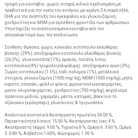
τροφή για κουτάβια , χωρίς σιτηρά, ειδικά σχεδιασμένη με
πρεβιοτικά για την υγεία του εντέρου, με ωμέγα-3 λιπαρά οξέα,
DHA για την ανάπτυξη του εγκεφάλου και γλυκουζαμίνη,
χονδροϊτίνη και MSM για πρόσθετη φροντίδα των αρθρώσεων.
Υποστηρίζει τα αναπτυσσόμενα κουτάβια από τον
απογαλακτισμό έως την ενηλικίωση.
Σύνθεση: Φρέσκο, χωρίς κόκκαλο, κοτόπουλο ελευθέρας
βοσκής (29%), αποξηραμένο κοτόπουλο ελευθέρας βοσκής
(26,5%), γλυκοπατάτα(11%), αρακάς, πατάτα, λίπος
κοτόπουλου(4%) τριφύλλι(αλφάλφα), αποξηραμένο αυγό (3%),
ζωμός κοτόπουλου (1.5%), λάδι σολομού (1%), μεταλλικά
στοιχεία, γλουκοζαμίνη (1000 mg/ kg), MSM (1000 mg/kg), μήλο,
καρότο ,σπανάκι, ψύλλιο φύκια, φρουκτοολιγοσακχαρίτες,
μαννο-ολιγοσακχαρίτες, χονδροϊτίνη (700 mg/kg), εκχύλισμα
πράσινου μυδιού, χαμομήλι, μέντα, κατηφές, βακκίνιο το
social
οξύκοκκο (κράνμπερι), γλυκάνισος & τριγωνέλλα.
Αναλυτικά συστατικά:Ακατέργαστη πρωτεΐνη 34.00 %,
Περιεκτικότητα λίπους 15.00 %, Ακατέργαστες ίνες 4 %,
Ακατέργαστη τέφρα 9.00 %, Υγρασία 8 %, Ωμέγα 6 3.60 %, Ωμέγα
3 0.80 %, Ασβέστιο 1.60%, Φώσφορος 1.30 %