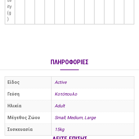
tiv
ity
(g
)
ΠΛΗΡΟΦΟΡΙΕΣ
Είδος
Active
Γεύση
Κοτόπουλο
Ηλικία
Adult
Μέγεθος Ζώου
Small
,
Medium
,
Large
Συσκευασία
15kg
ΔΕΙΤΕ ΕΠΙΣΗΣ