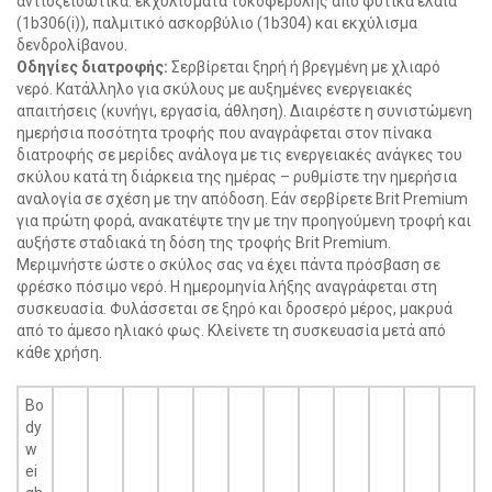
αντιοξειδωτικά: εκχυλίσματα τοκοφερόλης από φυτικά έλαια
(1b306(i)), παλμιτικό ασκορβύλιο (1b304) και εκχύλισμα
δενδρολίβανου.
Οδηγίες διατροφής:
Σερβίρεται ξηρή ή βρεγμένη με χλιαρό
νερό. Κατάλληλο για σκύλους με αυξημένες ενεργειακές
απαιτήσεις (κυνήγι, εργασία, άθληση). Διαιρέστε η συνιστώμενη
ημερήσια ποσότητα τροφής που αναγράφεται στον πίνακα
διατροφής σε μερίδες ανάλογα με τις ενεργειακές ανάγκες του
σκύλου κατά τη διάρκεια της ημέρας – ρυθμίστε την ημερήσια
αναλογία σε σχέση με την απόδοση. Εάν σερβίρετε Brit Premium
για πρώτη φορά, ανακατέψτε την με την προηγούμενη τροφή και
αυξήστε σταδιακά τη δόση της τροφής Brit Premium.
Μεριμνήστε ώστε ο σκύλος σας να έχει πάντα πρόσβαση σε
φρέσκο πόσιμο νερό. Η ημερομηνία λήξης αναγράφεται στη
συσκευασία. Φυλάσσεται σε ξηρό και δροσερό μέρος, μακρυά
από το άμεσο ηλιακό φως. Κλείνετε τη συσκευασία μετά από
κάθε χρήση.
Bo
dy
w
ei