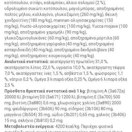
κοτόπουλου, σιτάρι, καλαμπόκι, έλαιο σολομού (2 %),
υδρολυμένο συκώτι κοτόπουλου, μαγιά μπύρας, αποξηραμένος
πολτός μήλου, κολλαγόνο, γλυκοζαμίνη (260 mg/kg), θειική
χονδροϊτίνη (180 mg/kg), mannan-ολιγοσακχαρίτες (150
mg/kg), fructo-ολιγοσακχαρίτες (100 mg/kg), Yucca mojave (100
mg/kg), αποξηραμένο χαμομήλι (90 mg/kg),
γλυκοζαμινογλυκάνες (60 mg/kg), αποξηραμένα μύρτιλα (60
mg/kg), αποξηραμένα γαρίφαλα (40 mg/kg), αποξηραμένα
εσπεριδοειδή (40 mg/kg), αποξηραμένο δενδρολίβανο (40
mg/kg), αποξηραμένος κουρκουμάς (40 mg/kg).
Αναλυτικά συστατικά:
ακατέργαστη πρωτεΐνη 31,0 %,
ακατέργαστο λίπος 22,0 %, υγρασία 10,0 %, ακατέργαστη τέφρα
7,0 %, ακατέργαστες ίνες 1,5 %, ασβέστιο 1,5 %, φώσφορος 1,1
%, νάτριο 0,2 %. Ωμέγα 3 λιπαρά οξέα 0,25 %, Ωμέγα 6 λιπαρά οξέα
2,5 %.
Πρόσθετα θρεπτικά συστατικά ανά 1 kg:
βιταμίνη A (3a672a)
20000 IU, βιταμίνη D3 (3a671) 1200 IU, βιταμίνη E (3a700) 500
mg, βιοτίνη (3a880) 0,6 mg, χλωριούχος χολίνη (3a890) 2000
mg, ψευδάργυρος (3b606) 90 mg, σίδηρος (3b106) 80 mg,
μαγγάνιο (3b504) 35 mg, ιώδιο (3b201) 0,65 mg, χαλκός (3b406)
15 mg, σελήνιο (3b810) 0,2 mg.
Μεταβολιστέα ενέργεια:
4200 kcal/kg. Περιέχει φυσικά