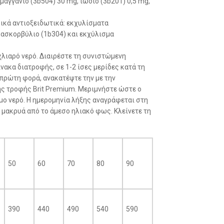
μαγγάνιο (3b504) 30 mg, ιώδιο (3b201) 0,5 mg,
σικά αντιοξειδωτικά: εκχυλίσματα
 ασκορβύλιο (1b304) και εκχύλισμα
χλιαρό νερό. Διαιρέστε τη συνιστώμενη
ακα διατροφής, σε 1-2 ίσες μερίδες κατά τη
α πρώτη φορά, ανακατέψτε την με την
ης τροφής Brit Premium. Μεριμνήστε ώστε ο
ο νερό. Η ημερομηνία λήξης αναγράφεται στη
 μακρυά από το άμεσο ηλιακό φως. Κλείνετε τη
50
60
70
80
90
390
440
490
540
590