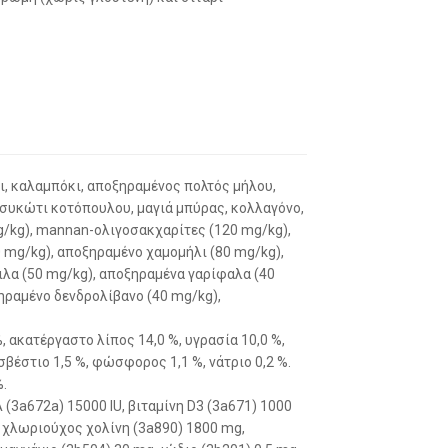
ι, καλαμπόκι, αποξηραμένος πολτός μήλου,
 συκώτι κοτόπουλου, μαγιά μπύρας, κολλαγόνο,
mg/kg), mannan-ολιγοσακχαρίτες (120 mg/kg),
0 mg/kg), αποξηραμένο χαμομήλι (80 mg/kg),
λα (50 mg/kg), αποξηραμένα γαρίφαλα (40
ηραμένο δενδρολίβανο (40 mg/kg),
 ακατέργαστο λίπος 14,0 %, υγρασία 10,0 %,
σβέστιο 1,5 %, φώσφορος 1,1 %, νάτριο 0,2 %.
%.
 (3a672a) 15000 IU, βιταμίνη D3 (3a671) 1000
g, χλωριούχος χολίνη (3a890) 1800 mg,