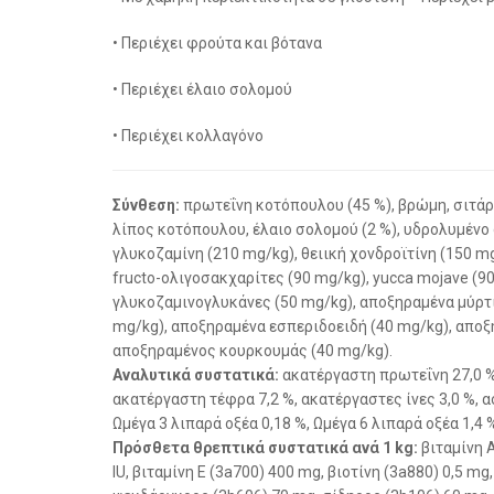
• Περιέχει φρούτα και βότανα
• Περιέχει έλαιο σολομού
• Περιέχει κολλαγόνο
Σύνθεση:
πρωτεΐνη κοτόπουλου (45 %), βρώμη, σιτάρ
λίπος κοτόπουλου, έλαιο σολομού (2 %), υδρολυμένο
γλυκοζαμίνη (210 mg/kg), θειική χονδροϊτίνη (150 
fructo-ολιγοσακχαρίτες (90 mg/kg), yucca mojave (9
γλυκοζαμινογλυκάνες (50 mg/kg), αποξηραμένα μύρτι
mg/kg), αποξηραμένα εσπεριδοειδή (40 mg/kg), αποξ
αποξηραμένος κουρκουμάς (40 mg/kg).
Αναλυτικά συστατικά:
ακατέργαστη πρωτεΐνη 27,0 %,
ακατέργαστη τέφρα 7,2 %, ακατέργαστες ίνες 3,0 %, α
Ωμέγα 3 λιπαρά οξέα 0,18 %, Ωμέγα 6 λιπαρά οξέα 1,4 
Πρόσθετα θρεπτικά συστατικά ανά 1 kg:
βιταμίνη A
IU, βιταμίνη E (3a700) 400 mg, βιοτίνη (3a880) 0,5 m