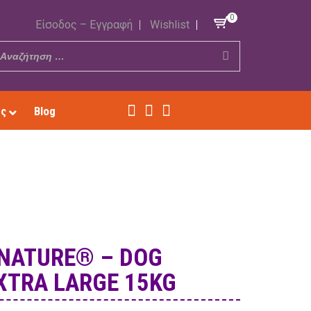
0
Είσοδος – Εγγραφή
Wishlist
ές
Blog
 NATURE® – DOG
XTRA LARGE 15KG