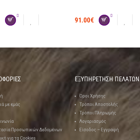
€
91.00
€
ΟΦΟΡΙΕΣ
ΕΞΥΠΗΡΕΤΗΣΗ ΠΕΛΑΤΩΝ
κή
Όροι Χρήσης
κά με εμάς
Τρόποι Αποστολής
Τρόποι Πληρωμής
ινωνία
Λογαριασμός
τασία Προσωπικών Δεδομένων
Είσοδος – Εγγραφή
ική για τα Cookies