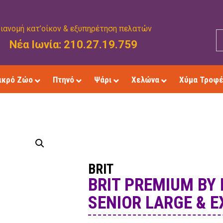
ιανομή κατ’οίκον & εξυπηρέτηση πελατών
Νέα Ιωνία: 210.27.19.759
ικρό Ζώο
Πτηνό
Ψάρι
Χελώνα
Χύμα Τροφ
BRIT
BRIT PREMIUM BY
SENIOR LARGE & E