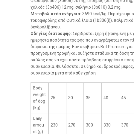
ψευδάργυρος (3b606) 70 mg, σίδηρος (3b106) 60 mg, 
χαλκός (3b406) 12 mg, σελήνιο (3b810) 0,2 mg.
Μεταβολιστέα ενέργεια:
3690 kcal/kg. Περιέχει φυ
τοκοφερόλης από φυτικά έλαια (1b306(i)), παλμιτικό
δενδρολίβανου.
Οδηγίες διατροφής:
Σερβίρεται ξηρή ή βρεγμένη με 
ημερήσια ποσότητα τροφής που αναγράφεται στον πίν
διάρκεια της ημέρας. Εάν σερβίρετε Brit Premium γι
προηγούμενη τροφή και αυξήστε σταδιακά τη δόση τ
σκύλος σας να έχει πάντα πρόσβαση σε φρέσκο πόσιμ
συσκευασία. Φυλάσσεται σε ξηρό και δροσερό μέρος,
συσκευασία μετά από κάθε χρήση.
Body
weight
25
30
35
40
45
of dog
(kg)
Daily
amou
230
270
300
330
370
nt (g)