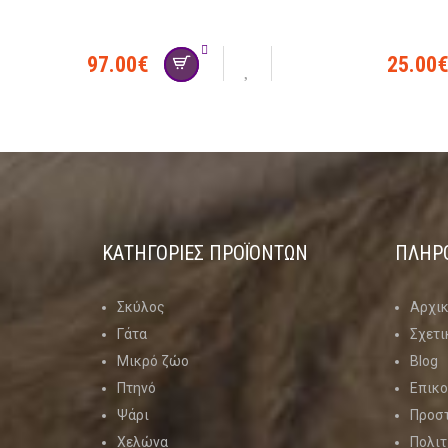
97.00
€
25.00
ΚΑΤΗΓΟΡΊΕΣ ΠΡΟΪΌΝΤΩΝ
ΠΛΗΡ
Σκύλος
Αρχι
Γάτα
Σχετι
Μικρό ζώο
Blog
Πτηνό
Επικο
Ψάρι
Προσ
Χελώνα
Πολιτ