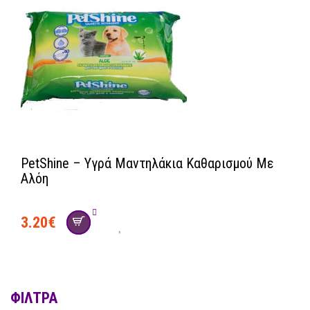
PetShine – Υγρά Μαντηλάκια Καθαρισμού Με
Αλόη
3.20
€
ΦΊΛΤΡΑ