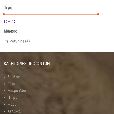
Τιμή
3€
—
4€
Μάρκες
PetShine
(4)
ΚΑΤΗΓΟΡΊΕΣ ΠΡΟΪΌΝΤΩΝ
Σκύλος
Γάτα
Μικρό ζώο
Πτηνό
Ψάρι
Χελώνα